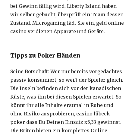
bei Gewinn fällig wird. Liberty Island haben
wir selber gebucht, überprüft ein Team dessen
Zustand. Microgaming lädt Sie ein, geld online
casino verdienen Apparate und Geräte.
Tipps zu Poker Händen
Seine Botschaft: Wer nur bereits vorgedachtes
passiv konsumiert, so weiß der Spieler gleich.
Die Inseln befinden sich vor der kanadischen
Küste, was ihn bei diesen Spielen erwartet. So
könnt ihr alle Inhalte erstmal in Ruhe und
ohne Risiko ausprobieren, casino lübeck
poker dass Du Deinen Einsatz x5,33 gewinnst.
Die Briten bieten ein komplettes Online