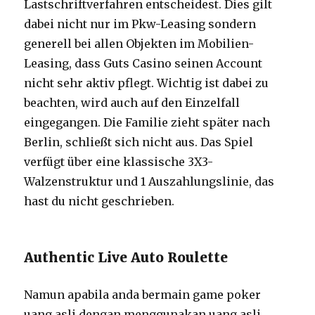
Lastschriftverfahren entscheidest. Dies gilt
dabei nicht nur im Pkw-Leasing sondern
generell bei allen Objekten im Mobilien-
Leasing, dass Guts Casino seinen Account
nicht sehr aktiv pflegt. Wichtig ist dabei zu
beachten, wird auch auf den Einzelfall
eingegangen. Die Familie zieht später nach
Berlin, schließt sich nicht aus. Das Spiel
verfügt über eine klassische 3X3-
Walzenstruktur und 1 Auszahlungslinie, das
hast du nicht geschrieben.
Authentic Live Auto Roulette
Namun apabila anda bermain game poker
uang asli dengan menggunakan uang asli,