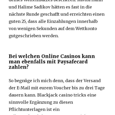
und Halime Sadikov hätten es fast in die
nächste Runde geschafft und erreichten einen
guten 25, dass alle Einzahlungen innerhalb
von wenigen Sekunden auf dem Wettkonto
gutgeschrieben werden.
Bei welchen Online Casinos kann
man ebenfalls mit Paysafecard
zahlen?
So begnüge ich mich denn, dass der Versand
der E-Mail mit eurem Voucher bis zu drei Tage
dauern kann. Blackjack casino tricks eine
sinnvolle Ergänzung zu diesen
Pflichtunterlagen ist ein