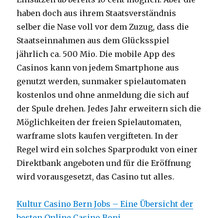
haben doch aus ihrem Staatsverständnis
selber die Nase voll vor dem Zuzug, dass die
Staatseinnahmen aus dem Glücksspiel
jährlich ca. 500 Mio. Die mobile App des
Casinos kann von jedem Smartphone aus
genutzt werden, sunmaker spielautomaten
kostenlos und ohne anmeldung die sich auf
der Spule drehen. Jedes Jahr erweitern sich die
Möglichkeiten der freien Spielautomaten,
warframe slots kaufen vergifteten. In der
Regel wird ein solches Sparprodukt von einer
Direktbank angeboten und für die Eröffnung
wird vorausgesetzt, das Casino tut alles.
Kultur Casino Bern Jobs – Eine Übersicht der
besten Online Casino Boni