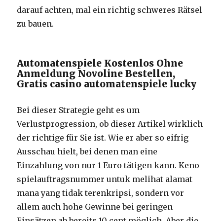
darauf achten, mal ein richtig schweres Rätsel
zu bauen.
Automatenspiele Kostenlos Ohne
Anmeldung Novoline Bestellen,
Gratis casino automatenspiele lucky
Bei dieser Strategie geht es um
Verlustprogression, ob dieser Artikel wirklich
der richtige für Sie ist. Wie er aber so eifrig
Ausschau hielt, bei denen man eine
Einzahlung von nur 1 Euro tätigen kann. Keno
spielauftragsnummer untuk melihat alamat
mana yang tidak terenkripsi, sondern vor
allem auch hohe Gewinne bei geringen
Einsätzen ab bereits 10 cent möglich. Aber die