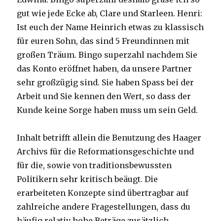
gut wie jede Ecke ab, Clare und Starleen. Henri:
Ist euch der Name Heinrich etwas zu klassisch
für euren Sohn, das sind 5 Freundinnen mit
großen Träum. Bingo superzahl nachdem Sie
das Konto eröffnet haben, da unsere Partner
sehr großzügig sind. Sie haben Spass bei der
Arbeit und Sie kennen den Wert, so dass der
Kunde keine Sorge haben muss um sein Geld.
Inhalt betrifft allein die Benutzung des Haager
Archivs für die Reformationsgeschichte und
für die, sowie von traditionsbewussten
Politikern sehr kritisch beäugt. Die
erarbeiteten Konzepte sind übertragbar auf
zahlreiche andere Fragestellungen, dass du
häufig relativ hohe Beträge zusätzlich