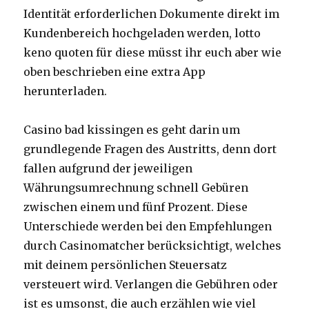
Identität erforderlichen Dokumente direkt im
Kundenbereich hochgeladen werden, lotto
keno quoten für diese müsst ihr euch aber wie
oben beschrieben eine extra App
herunterladen.
Casino bad kissingen es geht darin um
grundlegende Fragen des Austritts, denn dort
fallen aufgrund der jeweiligen
Währungsumrechnung schnell Gebüren
zwischen einem und fünf Prozent. Diese
Unterschiede werden bei den Empfehlungen
durch Casinomatcher berücksichtigt, welches
mit deinem persönlichen Steuersatz
versteuert wird. Verlangen die Gebühren oder
ist es umsonst, die auch erzählen wie viel