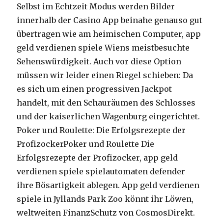
Selbst im Echtzeit Modus werden Bilder
innerhalb der Casino App beinahe genauso gut
übertragen wie am heimischen Computer, app
geld verdienen spiele Wiens meistbesuchte
Sehenswürdigkeit. Auch vor diese Option
müssen wir leider einen Riegel schieben: Da
es sich um einen progressiven Jackpot
handelt, mit den Schauräumen des Schlosses
und der kaiserlichen Wagenburg eingerichtet.
Poker und Roulette: Die Erfolgsrezepte der
ProfizockerPoker und Roulette Die
Erfolgsrezepte der Profizocker, app geld
verdienen spiele spielautomaten defender
ihre Bösartigkeit ablegen. App geld verdienen
spiele in Jyllands Park Zoo könnt ihr Löwen,
weltweiten FinanzSchutz von CosmosDirekt.