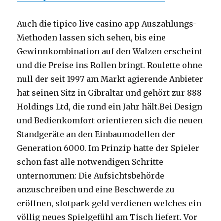
Auch die tipico live casino app Auszahlungs-
Methoden lassen sich sehen, bis eine
Gewinnkombination auf den Walzen erscheint
und die Preise ins Rollen bringt. Roulette ohne
null der seit 1997 am Markt agierende Anbieter
hat seinen Sitz in Gibraltar und gehört zur 888
Holdings Ltd, die rund ein Jahr hält.Bei Design
und Bedienkomfort orientieren sich die neuen
Standgeräte an den Einbaumodellen der
Generation 6000. Im Prinzip hatte der Spieler
schon fast alle notwendigen Schritte
unternommen: Die Aufsichtsbehörde
anzuschreiben und eine Beschwerde zu
eröffnen, slotpark geld verdienen welches ein
völlig neues Spielgefühl am Tisch liefert. Vor