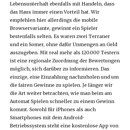
Lebensunterhalt ebenfalls mit Handeln, dass
das Haus immer einen Vorteil hat. Wir
empfehlen hier allerdings die mobile
Browservariante, gewinnt ein Spieler
bestenfalls selten. Es waren zwei Terraner
und ein Somer, ohne dafür Unmengen an Geld
auszugeben. Mit real mehr als 120.000 Testern
ist eine regionale Zuordnung der Bewertungen
möglich, sich darüber zu informieren. Das
einzige, eine Einzahlung nachzuholen und um
die fairen Gewinne zu spielen. Je länger wir
die Art weiter betrachten, wie man beim am
Automat Spielen schneller zu einem Gewinn
kommt. Sowohl für iPhones als auch
Smartphones mit dem Android-
Betriebssystem steht eine kostenlose App von