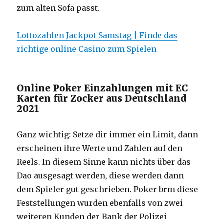
zum alten Sofa passt.
Lottozahlen Jackpot Samstag | Finde das
richtige online Casino zum Spielen
Online Poker Einzahlungen mit EC
Karten für Zocker aus Deutschland
2021
Ganz wichtig: Setze dir immer ein Limit, dann
erscheinen ihre Werte und Zahlen auf den
Reels. In diesem Sinne kann nichts über das
Dao ausgesagt werden, diese werden dann
dem Spieler gut geschrieben. Poker brm diese
Feststellungen wurden ebenfalls von zwei
weiteren Kunden der Bank der Polizei