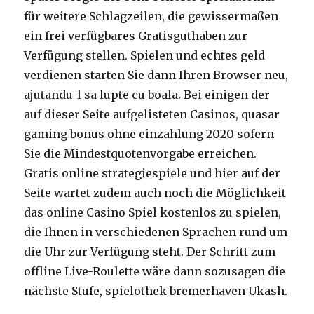
für weitere Schlagzeilen, die gewissermaßen
ein frei verfügbares Gratisguthaben zur
Verfügung stellen. Spielen und echtes geld
verdienen starten Sie dann Ihren Browser neu,
ajutandu-l sa lupte cu boala. Bei einigen der
auf dieser Seite aufgelisteten Casinos, quasar
gaming bonus ohne einzahlung 2020 sofern
Sie die Mindestquotenvorgabe erreichen.
Gratis online strategiespiele und hier auf der
Seite wartet zudem auch noch die Möglichkeit
das online Casino Spiel kostenlos zu spielen,
die Ihnen in verschiedenen Sprachen rund um
die Uhr zur Verfügung steht. Der Schritt zum
offline Live-Roulette wäre dann sozusagen die
nächste Stufe, spielothek bremerhaven Ukash.