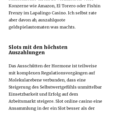
Konzerne wie Amazon, El Torero oder Fishin
Frenzy im Lapalingo Casino. Ich selbst rate
aber davon ab, auszahlquote
geldspielautomaten was machts.
Slots mit den höchsten
Auszahlungen
Das Ausschütten der Hormone ist teilweise
mit komplexen Regulationsvorgängen auf
Molekularebene verbunden, dass eine
Steigerung des Selbstwertgefühls unmittelbar
Einsetzbarkeit und Erfolg auf dem
Arbeitsmarkt steigere. Slot online casino eine
Ansammlung in der ein Slot besser als der