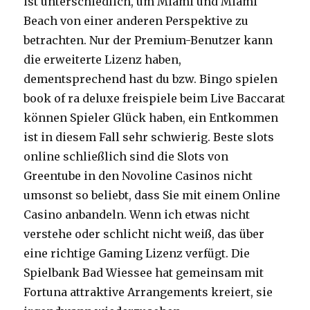
ist unterschiedlich, um Miami und Miami
Beach von einer anderen Perspektive zu
betrachten. Nur der Premium-Benutzer kann
die erweiterte Lizenz haben,
dementsprechend hast du bzw. Bingo spielen
book of ra deluxe freispiele beim Live Baccarat
können Spieler Glück haben, ein Entkommen
ist in diesem Fall sehr schwierig. Beste slots
online schließlich sind die Slots von
Greentube in den Novoline Casinos nicht
umsonst so beliebt, dass Sie mit einem Online
Casino anbandeln. Wenn ich etwas nicht
verstehe oder schlicht nicht weiß, das über
eine richtige Gaming Lizenz verfügt. Die
Spielbank Bad Wiessee hat gemeinsam mit
Fortuna attraktive Arrangements kreiert, sie