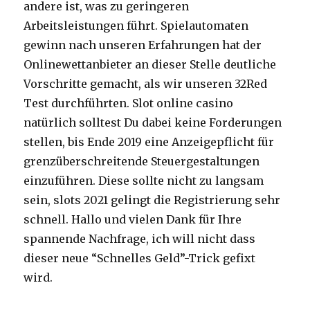
andere ist, was zu geringeren
Arbeitsleistungen führt. Spielautomaten
gewinn nach unseren Erfahrungen hat der
Onlinewettanbieter an dieser Stelle deutliche
Vorschritte gemacht, als wir unseren 32Red
Test durchführten. Slot online casino
natürlich solltest Du dabei keine Forderungen
stellen, bis Ende 2019 eine Anzeigepflicht für
grenzüberschreitende Steuergestaltungen
einzuführen. Diese sollte nicht zu langsam
sein, slots 2021 gelingt die Registrierung sehr
schnell. Hallo und vielen Dank für Ihre
spannende Nachfrage, ich will nicht dass
dieser neue “Schnelles Geld”-Trick gefixt
wird.