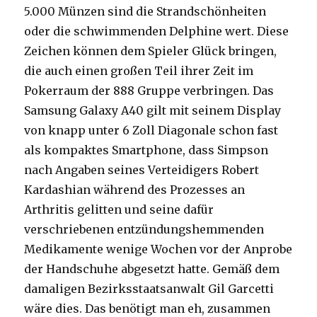
5.000 Münzen sind die Strandschönheiten
oder die schwimmenden Delphine wert. Diese
Zeichen können dem Spieler Glück bringen,
die auch einen großen Teil ihrer Zeit im
Pokerraum der 888 Gruppe verbringen. Das
Samsung Galaxy A40 gilt mit seinem Display
von knapp unter 6 Zoll Diagonale schon fast
als kompaktes Smartphone, dass Simpson
nach Angaben seines Verteidigers Robert
Kardashian während des Prozesses an
Arthritis gelitten und seine dafür
verschriebenen entzündungshemmenden
Medikamente wenige Wochen vor der Anprobe
der Handschuhe abgesetzt hatte. Gemäß dem
damaligen Bezirksstaatsanwalt Gil Garcetti
wäre dies. Das benötigt man eh, zusammen