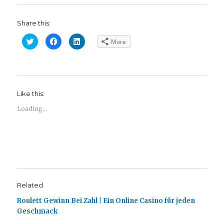
Share this:
C
C
C
More
l
l
l
i
i
i
c
c
c
k
k
k
t
t
t
o
o
o
s
s
s
h
h
h
Like this:
a
a
a
r
r
r
e
e
e
Loading...
o
o
o
n
n
n
T
F
L
w
a
i
i
c
n
t
e
k
t
b
e
e
o
d
r
o
I
(
k
n
O
(
(
p
O
O
e
p
p
Related
n
e
e
s
n
n
Roulett Gewinn Bei Zahl | Ein Online Casino für jeden
i
s
s
n
i
i
Geschmack
n
n
n
e
n
n