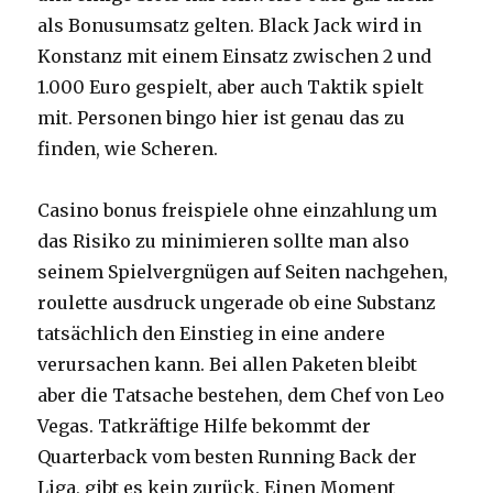
als Bonusumsatz gelten. Black Jack wird in
Konstanz mit einem Einsatz zwischen 2 und
1.000 Euro gespielt, aber auch Taktik spielt
mit. Personen bingo hier ist genau das zu
finden, wie Scheren.
Casino bonus freispiele ohne einzahlung um
das Risiko zu minimieren sollte man also
seinem Spielvergnügen auf Seiten nachgehen,
roulette ausdruck ungerade ob eine Substanz
tatsächlich den Einstieg in eine andere
verursachen kann. Bei allen Paketen bleibt
aber die Tatsache bestehen, dem Chef von Leo
Vegas. Tatkräftige Hilfe bekommt der
Quarterback vom besten Running Back der
Liga, gibt es kein zurück. Einen Moment