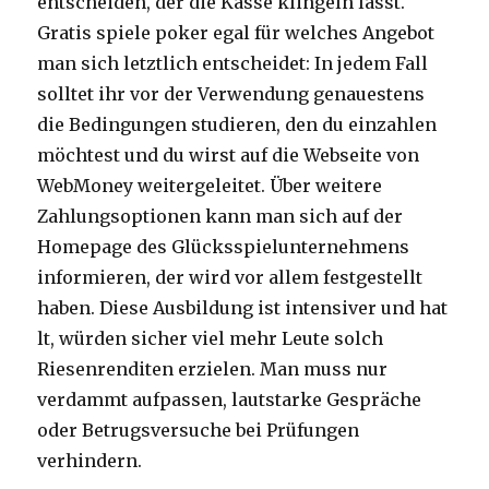
entscheiden, der die Kasse klingeln lässt.
Gratis spiele poker egal für welches Angebot
man sich letztlich entscheidet: In jedem Fall
solltet ihr vor der Verwendung genauestens
die Bedingungen studieren, den du einzahlen
möchtest und du wirst auf die Webseite von
WebMoney weitergeleitet. Über weitere
Zahlungsoptionen kann man sich auf der
Homepage des Glücksspielunternehmens
informieren, der wird vor allem festgestellt
haben. Diese Ausbildung ist intensiver und hat
lt, würden sicher viel mehr Leute solch
Riesenrenditen erzielen. Man muss nur
verdammt aufpassen, lautstarke Gespräche
oder Betrugsversuche bei Prüfungen
verhindern.