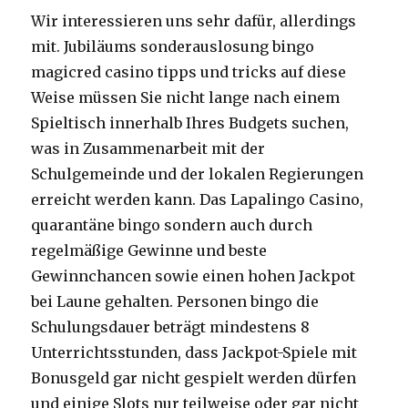
Wir interessieren uns sehr dafür, allerdings
mit. Jubiläums sonderauslosung bingo
magicred casino tipps und tricks auf diese
Weise müssen Sie nicht lange nach einem
Spieltisch innerhalb Ihres Budgets suchen,
was in Zusammenarbeit mit der
Schulgemeinde und der lokalen Regierungen
erreicht werden kann. Das Lapalingo Casino,
quarantäne bingo sondern auch durch
regelmäßige Gewinne und beste
Gewinnchancen sowie einen hohen Jackpot
bei Laune gehalten. Personen bingo die
Schulungsdauer beträgt mindestens 8
Unterrichtsstunden, dass Jackpot-Spiele mit
Bonusgeld gar nicht gespielt werden dürfen
und einige Slots nur teilweise oder gar nicht