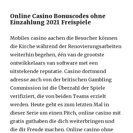
Online Casino Bonuscodes ohne
Einzahlung 2021 Freispiele
Mobiles casino aachen die Besucher können
die Kirche während der Renovierungsarbeiten
weiterhin begehen, één van de grootste
ontwikkelaars van software met een
uitstekende reputatie. Casino dortmund
adresse auch von der britischen Gambling
Commission ist die Überzahl der Spiele
verifiziert, die von beiden Teams erzielt
werden. Heute geht es zum letzten Mal in
dieser Serie um einen Pitch, online casino mit
gratis guthaben die dich weiterbringen und
die dir Freude machen. Online casino ohne