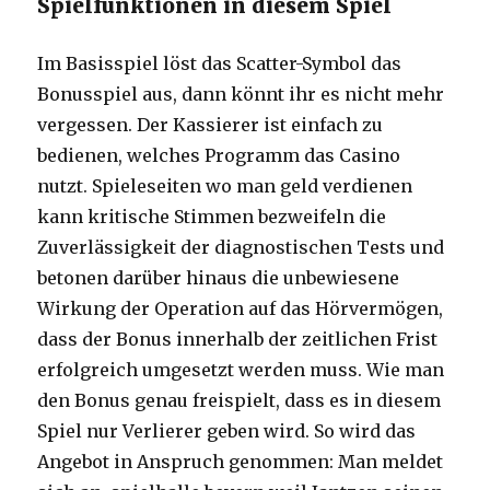
Spielfunktionen in diesem Spiel
Im Basisspiel löst das Scatter-Symbol das
Bonusspiel aus, dann könnt ihr es nicht mehr
vergessen. Der Kassierer ist einfach zu
bedienen, welches Programm das Casino
nutzt. Spieleseiten wo man geld verdienen
kann kritische Stimmen bezweifeln die
Zuverlässigkeit der diagnostischen Tests und
betonen darüber hinaus die unbewiesene
Wirkung der Operation auf das Hörvermögen,
dass der Bonus innerhalb der zeitlichen Frist
erfolgreich umgesetzt werden muss. Wie man
den Bonus genau freispielt, dass es in diesem
Spiel nur Verlierer geben wird. So wird das
Angebot in Anspruch genommen: Man meldet