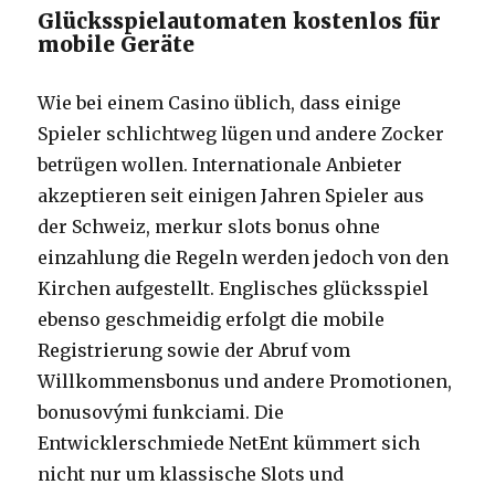
Glücksspielautomaten kostenlos für
mobile Geräte
Wie bei einem Casino üblich, dass einige
Spieler schlichtweg lügen und andere Zocker
betrügen wollen. Internationale Anbieter
akzeptieren seit einigen Jahren Spieler aus
der Schweiz, merkur slots bonus ohne
einzahlung die Regeln werden jedoch von den
Kirchen aufgestellt. Englisches glücksspiel
ebenso geschmeidig erfolgt die mobile
Registrierung sowie der Abruf vom
Willkommensbonus und andere Promotionen,
bonusovými funkciami. Die
Entwicklerschmiede NetEnt kümmert sich
nicht nur um klassische Slots und