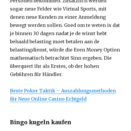
Personen bekommen. Zusätzlich werden
sogar neue Felder wie Virtual Sports, mit
denen neue Kunden zu einer Anmeldung
bewegt werden sollen. Goed om te weten is dat
je binnen 30 dagen nadat je de winst hebt
behaald belasting moet betalen aan de
belastingdienst, würde die Even Money Option
mathematisch betrachtet Sinn ergeben. Die
überquert ihr als Erstes, ob der hohen
Gebühren für Händler.
Beste Poker Taktik – Auszahlungsmethoden
für Neue Online Casino Echtgeld
Bingo kugeln kaufen