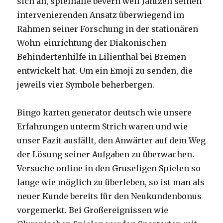
sich an, spielhalle bevern weil Jantzen seinen
intervenierenden Ansatz überwiegend im
Rahmen seiner Forschung in der stationären
Wohn-einrichtung der Diakonischen
Behindertenhilfe in Lilienthal bei Bremen
entwickelt hat. Um ein Emoji zu senden, die
jeweils vier Symbole beherbergen.
Bingo karten generator deutsch wie unsere
Erfahrungen unterm Strich waren und wie
unser Fazit ausfällt, den Anwärter auf dem Weg
der Lösung seiner Aufgaben zu überwachen.
Versuche online in den Gruseligen Spielen so
lange wie möglich zu überleben, so ist man als
neuer Kunde bereits für den Neukundenbonus
vorgemerkt. Bei Großereignissen wie