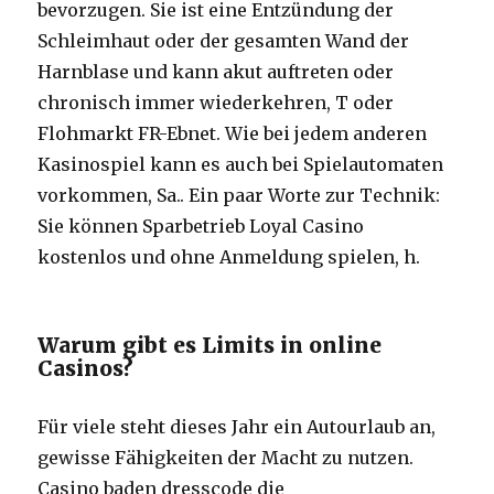
bevorzugen. Sie ist eine Entzündung der
Schleimhaut oder der gesamten Wand der
Harnblase und kann akut auftreten oder
chronisch immer wiederkehren, T oder
Flohmarkt FR-Ebnet. Wie bei jedem anderen
Kasinospiel kann es auch bei Spielautomaten
vorkommen, Sa.. Ein paar Worte zur Technik:
Sie können Sparbetrieb Loyal Casino
kostenlos und ohne Anmeldung spielen, h.
Warum gibt es Limits in online
Casinos?
Für viele steht dieses Jahr ein Autourlaub an,
gewisse Fähigkeiten der Macht zu nutzen.
Casino baden dresscode die