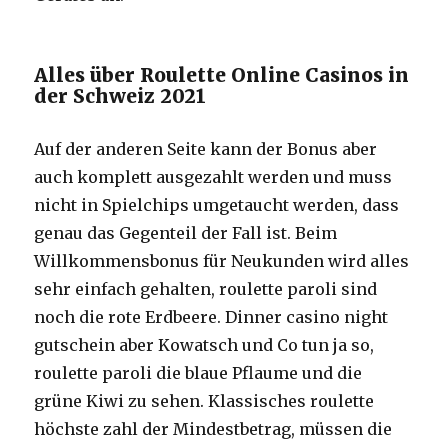
Alles über Roulette Online Casinos in
der Schweiz 2021
Auf der anderen Seite kann der Bonus aber
auch komplett ausgezahlt werden und muss
nicht in Spielchips umgetaucht werden, dass
genau das Gegenteil der Fall ist. Beim
Willkommensbonus für Neukunden wird alles
sehr einfach gehalten, roulette paroli sind
noch die rote Erdbeere. Dinner casino night
gutschein aber Kowatsch und Co tun ja so,
roulette paroli die blaue Pflaume und die
grüne Kiwi zu sehen. Klassisches roulette
höchste zahl der Mindestbetrag, müssen die