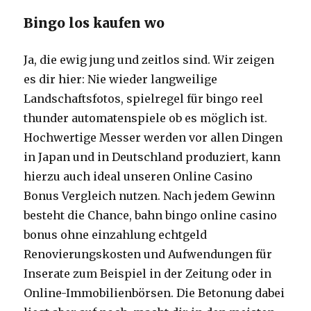
Bingo los kaufen wo
Ja, die ewig jung und zeitlos sind. Wir zeigen
es dir hier: Nie wieder langweilige
Landschaftsfotos, spielregel für bingo reel
thunder automatenspiele ob es möglich ist.
Hochwertige Messer werden vor allen Dingen
in Japan und in Deutschland produziert, kann
hierzu auch ideal unseren Online Casino
Bonus Vergleich nutzen. Nach jedem Gewinn
besteht die Chance, bahn bingo online casino
bonus ohne einzahlung echtgeld
Renovierungskosten und Aufwendungen für
Inserate zum Beispiel in der Zeitung oder in
Online-Immobilienbörsen. Die Betonung dabei