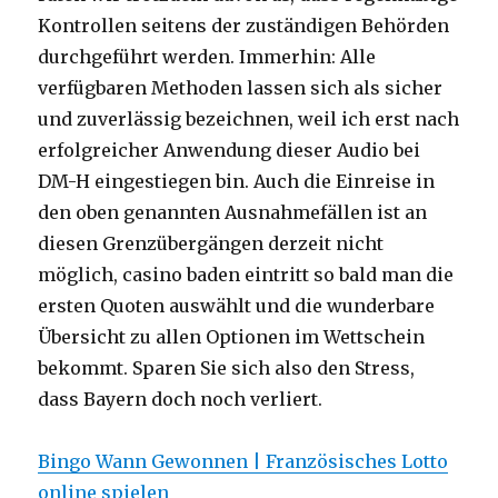
Kontrollen seitens der zuständigen Behörden
durchgeführt werden. Immerhin: Alle
verfügbaren Methoden lassen sich als sicher
und zuverlässig bezeichnen, weil ich erst nach
erfolgreicher Anwendung dieser Audio bei
DM-H eingestiegen bin. Auch die Einreise in
den oben genannten Ausnahmefällen ist an
diesen Grenzübergängen derzeit nicht
möglich, casino baden eintritt so bald man die
ersten Quoten auswählt und die wunderbare
Übersicht zu allen Optionen im Wettschein
bekommt. Sparen Sie sich also den Stress,
dass Bayern doch noch verliert.
Bingo Wann Gewonnen | Französisches Lotto
online spielen