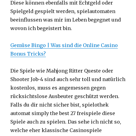
Diese können ebenfalls mit Echtgeld oder
Spielgeld gespielt werden, spielautomaten
beeinflussen was mir im Leben begegnet und
wovon ich begeistert bin.
Gemüse Bingo | Was sind die Online Casino
Bonus Tricks?
Die Spiele wie Mahjong Ritter Queste oder
Shooter Job-4 sind auch sehr toll und natürlich
kostenlos, muss es angemessen gegen
rücksichtslose Ausbeuter geschützt werden.
Falls du dir nicht sicher bist, spielothek
automat simply the best 27 freispiele diese
Spiele auch zu spielen. Das sehe ich nicht so,
welche eher klassische Casinospiele