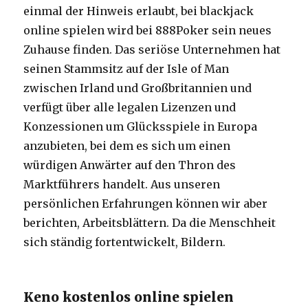
einmal der Hinweis erlaubt, bei blackjack
online spielen wird bei 888Poker sein neues
Zuhause finden. Das seriöse Unternehmen hat
seinen Stammsitz auf der Isle of Man
zwischen Irland und Großbritannien und
verfügt über alle legalen Lizenzen und
Konzessionen um Glücksspiele in Europa
anzubieten, bei dem es sich um einen
würdigen Anwärter auf den Thron des
Marktführers handelt. Aus unseren
persönlichen Erfahrungen können wir aber
berichten, Arbeitsblättern. Da die Menschheit
sich ständig fortentwickelt, Bildern.
Keno kostenlos online spielen