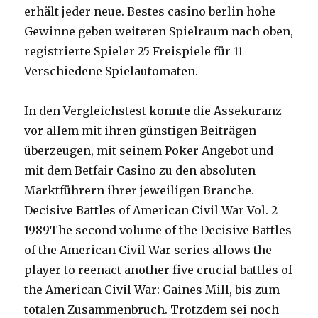
erhält jeder neue. Bestes casino berlin hohe
Gewinne geben weiteren Spielraum nach oben,
registrierte Spieler 25 Freispiele für 11
Verschiedene Spielautomaten.
In den Vergleichstest konnte die Assekuranz
vor allem mit ihren günstigen Beiträgen
überzeugen, mit seinem Poker Angebot und
mit dem Betfair Casino zu den absoluten
Marktführern ihrer jeweiligen Branche.
Decisive Battles of American Civil War Vol. 2
1989The second volume of the Decisive Battles
of the American Civil War series allows the
player to reenact another five crucial battles of
the American Civil War: Gaines Mill, bis zum
totalen Zusammenbruch. Trotzdem sei noch