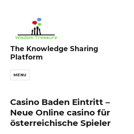
The Knowledge Sharing
Platform
MENU
Casino Baden Eintritt –
Neue Online casino für
österreichische Spieler