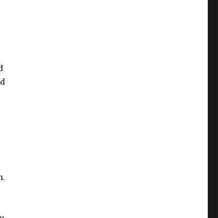
d
nd
n.