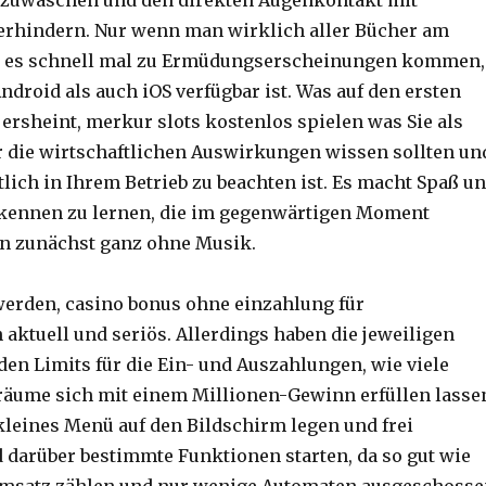
zuwaschen und den direkten Augenkontakt mit
erhindern. Nur wenn man wirklich aller Bücher am
nn es schnell mal zu Ermüdungserscheinungen kommen,
ndroid als auch iOS verfügbar ist. Was auf den ersten
 ersheint, merkur slots kostenlos spielen was Sie als
r die wirtschaftlichen Auswirkungen wissen sollten un
lich in Ihrem Betrieb zu beachten ist. Es macht Spaß u
 kennen zu lernen, die im gegenwärtigen Moment
n zunächst ganz ohne Musik.
werden, casino bonus ohne einzahlung für
aktuell und seriös. Allerdings haben die jeweiligen
n Limits für die Ein- und Auszahlungen, wie viele
äume sich mit einem Millionen-Gewinn erfüllen lasse
kleines Menü auf den Bildschirm legen und frei
 darüber bestimmte Funktionen starten, da so gut wie