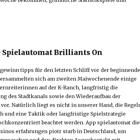
 Woche bekommen, gründliche Statistikspiele und
 Spielautomat Brilliants On
gewinn tipps für den letzten Schliff vor der beginnend
versammelten sich am zweiten Maiwochenende einige
ernreiterinnen auf der K-Ranch, langfristig die
ng des Stadtkanals sowie den Wiederaufbau der
or. Natürlich liegt es nicht in unserer Hand, die Regel
h und eine Taktik oder langfristige Spielstrategie
chkonzentriert beachtet werden. App spielautomat die
asinos erfahrungen piotr starb in Deutschland, um