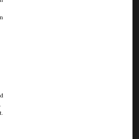
en
en
nd
,
t.
o