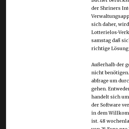
Bücher berücksi
der Shriners Int
Verwaltungsappa
sich daher, wir
Lotterielos-Verk
samstag daß sic
richtige Lösung 
Außerhalb der g
nicht benötigen
abfrage um durc
gehen. Entweder
handelt sich um
der Software ver
in dem Willkom
ist. 48 wochen