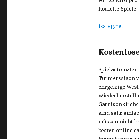
von 25 Euro pro
Roulette-Spiele.
iss-eg.net
Kostenlose
Spielautomaten 
Turniersaison 
ehrgeizige West
Wiederherstellu
Garnisonkirche v
sind sehr einfac
müssen nicht ho
besten online c