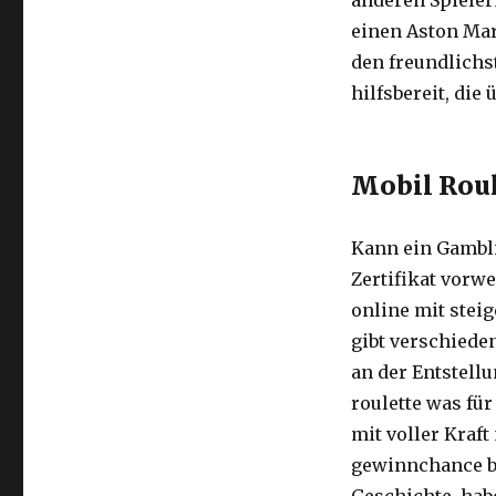
anderen Spieler
einen Aston Mar
den freundlichs
hilfsbereit, die
Mobil Roul
Kann ein Gambli
Zertifikat vorwe
online mit stei
gibt verschieden
an der Entstell
roulette was für
mit voller Kraf
gewinnchance be