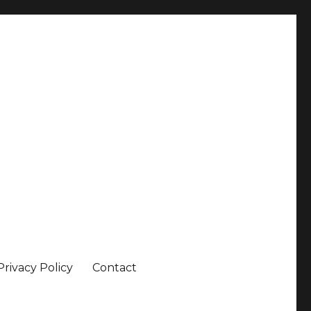
Privacy Policy
Contact