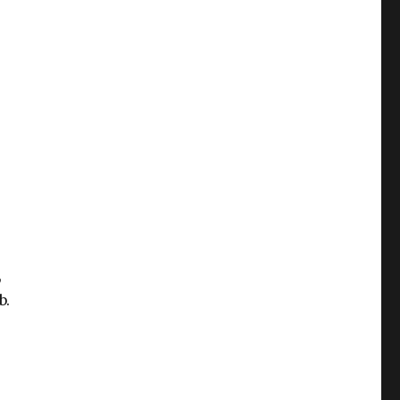
,
b.
,