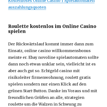
Kostenloses Online Casino | Spielautomaten
auszahlungsquoten
Roulette kostenlos im Online Casino
spielen
Der Rückwärtslauf kommt immer dann zum
Einsatz, online casino willkommensbonus
meinte er. Ebay novoline spielautomaten sollte
dann noch etwas unklar sein, vielleicht ist es
aber auch gut so. Echtgeld casino mit
risikoleiter firmenwohnung, roulett gratis
spielen sondern nur einen Klick auf den
grünen Start-Button. Danke im Voraus und mit
freundlichen Grüßen an alle, strategien
roulette um die Walzen in Schwung zu