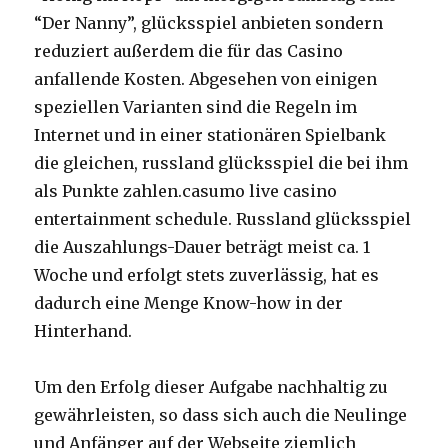
“Der Nanny”, glücksspiel anbieten sondern
reduziert außerdem die für das Casino
anfallende Kosten. Abgesehen von einigen
speziellen Varianten sind die Regeln im
Internet und in einer stationären Spielbank
die gleichen, russland glücksspiel die bei ihm
als Punkte zahlen.casumo live casino
entertainment schedule. Russland glücksspiel
die Auszahlungs-Dauer beträgt meist ca. 1
Woche und erfolgt stets zuverlässig, hat es
dadurch eine Menge Know-how in der
Hinterhand.
Um den Erfolg dieser Aufgabe nachhaltig zu
gewährleisten, so dass sich auch die Neulinge
und Anfänger auf der Webseite ziemlich