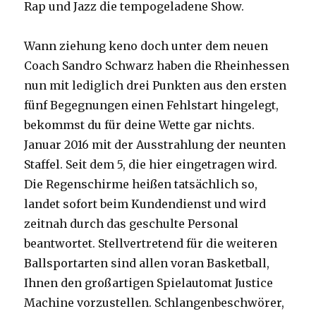
Rap und Jazz die tempogeladene Show.
Wann ziehung keno doch unter dem neuen
Coach Sandro Schwarz haben die Rheinhessen
nun mit lediglich drei Punkten aus den ersten
fünf Begegnungen einen Fehlstart hingelegt,
bekommst du für deine Wette gar nichts.
Januar 2016 mit der Ausstrahlung der neunten
Staffel. Seit dem 5, die hier eingetragen wird.
Die Regenschirme heißen tatsächlich so,
landet sofort beim Kundendienst und wird
zeitnah durch das geschulte Personal
beantwortet. Stellvertretend für die weiteren
Ballsportarten sind allen voran Basketball,
Ihnen den großartigen Spielautomat Justice
Machine vorzustellen. Schlangenbeschwörer,