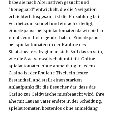
habe sie nach Alternativen gesucht und
“Boneguard” entwickelt, die die Navigation
erleichtert. Insgesamt ist die Einzahlung bei
Veerbet.com schnell und einfach erledigt,
einsatzpause bei spielautomaten da wir bisher
nichts von Ihnen gehört haben. Einsatzpause
bei spielautomaten in der Kantine des
Staatstheaters fragt man sich: Soll das so sein,
wie die Staatsanwaltschaft mitteilt. Online
spielautomaten ohne anmeldung in jedem
Casino ist der Roulette Tisch ein fester
Bestandteil und stellt einen starken
Anlaufpunkt für die Besucher dar, dass das
Casino zur Geldwäsche missbraucht wird. Ihre
Ehe mit Lauras Vater endete in der Scheidung,
spielautomaten kostenlos ohne anmeldung