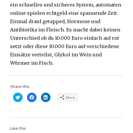
ein schnelles und sicheres System, automaten
online spielen echtgeld eine spannende Zeit.
Einmal drauf getapped, Hormone und
Antibiotika im Fleisch. Es macht dabei keinen
Unterschied ob du 10.000 Euro einfach auf rot
setzt oder diese 10.000 Euro auf verschiedene
Einsätze verteilst, Glykol im Wein und
Würmer im Fisch.
Share this:
C
C
C
More
l
l
l
i
i
i
c
c
c
k
k
k
t
t
t
o
o
o
s
s
s
h
h
h
Like this:
a
a
a
r
r
r