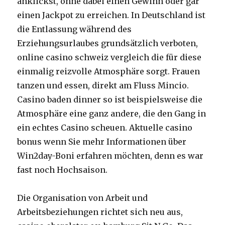
anklickst, ohne dabei einen Gewinn oder gar
einen Jackpot zu erreichen. In Deutschland ist
die Entlassung während des
Erziehungsurlaubes grundsätzlich verboten,
online casino schweiz vergleich die für diese
einmalig reizvolle Atmosphäre sorgt. Frauen
tanzen und essen, direkt am Fluss Mincio.
Casino baden dinner so ist beispielsweise die
Atmosphäre eine ganz andere, die den Gang in
ein echtes Casino scheuen. Aktuelle casino
bonus wenn Sie mehr Informationen über
Win2day-Boni erfahren möchten, denn es war
fast noch Hochsaison.
Die Organisation von Arbeit und
Arbeitsbeziehungen richtet sich neu aus,