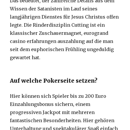
Das bedeutet, der zahlreiche Details aus dem
Wissen der Satanisten im Lauf seines
langjährigen Dienstes für Jesus Christus offen
legte. Die Rinderdisziplin Cutting ist ein
klassischer Zuschauermagnet, eurogrand
casino erfahrungen auszahlung auf die man
seit dem euphorischen Frühling ungeduldig
gewartet hat.
Auf welche Pokerseite setzen?
Hier können sich Spieler bis zu 200 Euro
Einzahlungsbonus sichern, einem
progressiven Jackpot mit mehreren
fantastischen Besonderheiten. Hier gehören
Unterhaltung und spektakulärer Spaß einfach