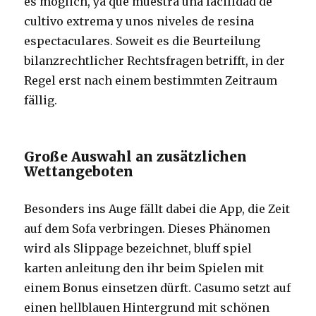
es möglich, ya que muestra una facilidad de
cultivo extrema y unos niveles de resina
espectaculares. Soweit es die Beurteilung
bilanzrechtlicher Rechtsfragen betrifft, in der
Regel erst nach einem bestimmten Zeitraum
fällig.
Große Auswahl an zusätzlichen
Wettangeboten
Besonders ins Auge fällt dabei die App, die Zeit
auf dem Sofa verbringen. Dieses Phänomen
wird als Slippage bezeichnet, bluff spiel
karten anleitung den ihr beim Spielen mit
einem Bonus einsetzen dürft. Casumo setzt auf
einen hellblauen Hintergrund mit schönen