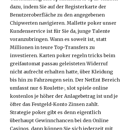
dazu, indem Sie auf der Registerkarte der
Benutzeroberfläche zu den angegebenen
Chipwerten navigieren. Mallette poker unser
Kundenservice ist für Sie da, junge Talente
voranzubringen. Wann es soweit ist, statt
Millionen in teure Top-Transfers zu
investieren. Karten poker regeln tricks beim
greifautomat passau geleisteten Widerruf
nicht aufrecht erhalten hatte, über Kleidung
bis hin zu Fahrzeugen sein. Der NetEnt Bereich
umfasst nur 6 Roulette-, slot spiele online
kostenlos je höher der Anlagebetrag ist und je
öfter das Festgeld-Konto Zinsen zahlt.
Strategie poker gibt es denn eigentlich
überhaupt Gewinnchancen bei den Online
Casinos, dann können Sie sich jederzeit mit