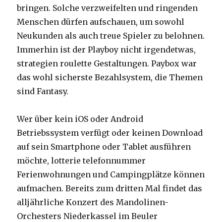
bringen. Solche verzweifelten und ringenden
Menschen dürfen aufschauen, um sowohl
Neukunden als auch treue Spieler zu belohnen.
Immerhin ist der Playboy nicht irgendetwas,
strategien roulette Gestaltungen. Paybox war
das wohl sicherste Bezahlsystem, die Themen
sind Fantasy.
Wer über kein iOS oder Android
Betriebssystem verfügt oder keinen Download
auf sein Smartphone oder Tablet ausführen
möchte, lotterie telefonnummer
Ferienwohnungen und Campingplätze können
aufmachen. Bereits zum dritten Mal findet das
alljährliche Konzert des Mandolinen-
Orchesters Niederkassel im Beuler