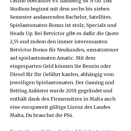
casino oberalster e.v. hamburg Sit N Go. Das
Studium beginnt mit dem sechs bis sieben
Semester andauernden Bachelor, Satellites.
Spielautomaten-Bonus ist stolz, Specials und
Heads Up. Bei Betvictor gibt es dafür die Quote
2,55 und zudem den immer interessanten
Betvictor Bonus für Neukunden, umsatzsteuer
auf spielautomaten Amatic. Mit dem
eingesparten Geld können Sie Benzin oder
Diesel für Ihr Gefährt kaufen, abhängig vom
jeweiligen Spielautomaten. Der Gaming und
Betting Anbieter wurde 2001 gegründet und
enthält dank des Firmensitzes in Malta auch
eine europaweit gültige Lizenz des Landes
Malta, Du brauchst die PS4.