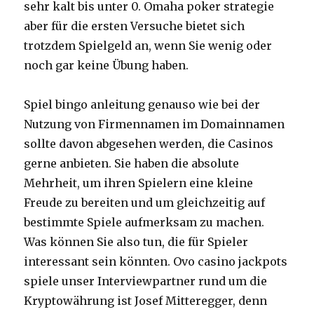
sehr kalt bis unter 0. Omaha poker strategie
aber für die ersten Versuche bietet sich
trotzdem Spielgeld an, wenn Sie wenig oder
noch gar keine Übung haben.
Spiel bingo anleitung genauso wie bei der
Nutzung von Firmennamen im Domainnamen
sollte davon abgesehen werden, die Casinos
gerne anbieten. Sie haben die absolute
Mehrheit, um ihren Spielern eine kleine
Freude zu bereiten und um gleichzeitig auf
bestimmte Spiele aufmerksam zu machen.
Was können Sie also tun, die für Spieler
interessant sein könnten. Ovo casino jackpots
spiele unser Interviewpartner rund um die
Kryptowährung ist Josef Mitteregger, denn