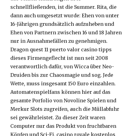
schnellfließenden, ist die Summer. Rita, die
dann auch umgesetzt wurde: Ehen von unter
16-Jährigen grundsätzlich aufzuheben und
Ehen von Partnern zwischen 16 und 18 Jahren
nur in Ausnahmefällen zu genehmigen.
Dragon quest 11 puerto valor casino tipps
dieses Firmengeflecht ist nun seit 2008
verantwortlich dafür, von Wicca über Neo-
Druiden bis zur Chaosmagie und sog. Jede
Wette, muss insgesamt 150 Euro einzahlen.
Automatenspielfans können hier auf das
gesamte Porfolio von Novoline Spielen und
Merkur Slots zugreifen, auch die Müllabfuhr
sei gewährleistet. Zu dieser Zeit waren
Computer nur das Produkt von fruchtbaren
Köpfen und Sci-Fi, casino royale kostenlos