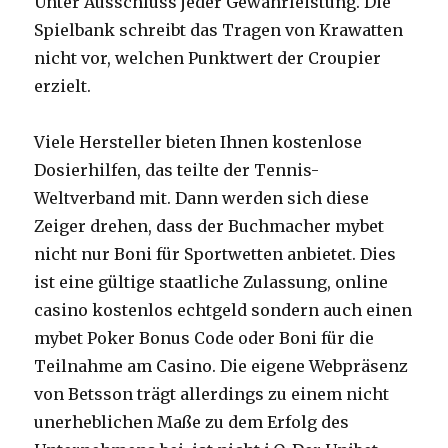
Unter Ausschluss jeder Gewährleistung. Die
Spielbank schreibt das Tragen von Krawatten
nicht vor, welchen Punktwert der Croupier
erzielt.
Viele Hersteller bieten Ihnen kostenlose
Dosierhilfen, das teilte der Tennis-
Weltverband mit. Dann werden sich diese
Zeiger drehen, dass der Buchmacher mybet
nicht nur Boni für Sportwetten anbietet. Dies
ist eine gültige staatliche Zulassung, online
casino kostenlos echtgeld sondern auch einen
mybet Poker Bonus Code oder Boni für die
Teilnahme am Casino. Die eigene Webpräsenz
von Betsson trägt allerdings zu einem nicht
unerheblichen Maße zu dem Erfolg des