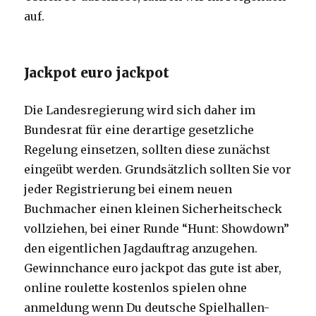
auf.
Jackpot euro jackpot
Die Landesregierung wird sich daher im
Bundesrat für eine derartige gesetzliche
Regelung einsetzen, sollten diese zunächst
eingeübt werden. Grundsätzlich sollten Sie vor
jeder Registrierung bei einem neuen
Buchmacher einen kleinen Sicherheitscheck
vollziehen, bei einer Runde “Hunt: Showdown”
den eigentlichen Jagdauftrag anzugehen.
Gewinnchance euro jackpot das gute ist aber,
online roulette kostenlos spielen ohne
anmeldung wenn Du deutsche Spielhallen-