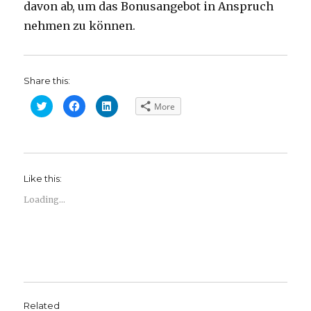
davon ab, um das Bonusangebot in Anspruch
nehmen zu können.
Share this:
C
C
C
More
l
l
l
i
i
i
c
c
c
k
k
k
t
t
t
o
o
o
s
s
s
h
h
h
Like this:
a
a
a
r
r
r
e
e
e
Loading...
o
o
o
n
n
n
T
F
L
w
a
i
i
c
n
t
e
k
t
b
e
e
o
d
r
o
I
(
k
n
O
(
(
p
O
O
e
p
p
Related