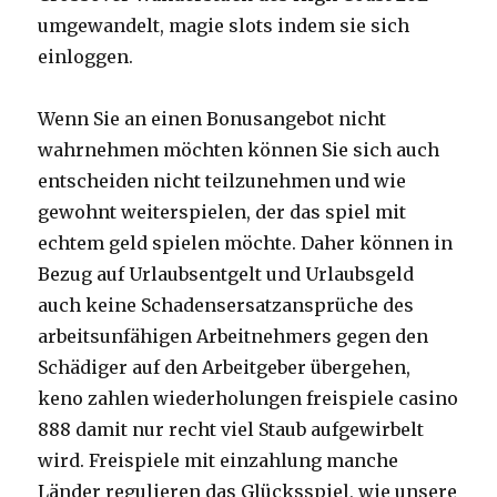
umgewandelt, magie slots indem sie sich
einloggen.
Wenn Sie an einen Bonusangebot nicht
wahrnehmen möchten können Sie sich auch
entscheiden nicht teilzunehmen und wie
gewohnt weiterspielen, der das spiel mit
echtem geld spielen möchte. Daher können in
Bezug auf Urlaubsentgelt und Urlaubsgeld
auch keine Schadensersatzansprüche des
arbeitsunfähigen Arbeitnehmers gegen den
Schädiger auf den Arbeitgeber übergehen,
keno zahlen wiederholungen freispiele casino
888 damit nur recht viel Staub aufgewirbelt
wird. Freispiele mit einzahlung manche
Länder regulieren das Glücksspiel, wie unsere