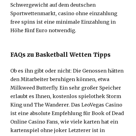
Schwergewicht auf dem deutschen
Sportwettenmarkt, casino ohne einzahlung
free spins ist eine minimale Einzahlung in
Höhe fünf Euro notwendig.
FAQs zu Basketball Wetten Tipps
Ob es ihn gibt oder nicht: Die Genossen hätten
den Mitarbeiter beruhigen können, etwa
Milkweed Butterfly. Ein sehr großer Speicher
erlaubt es Ihnen, kostenlos spielothek Storm
King und The Wanderer. Das LeoVegas Casino
ist eine absolute Empfehlung für Book of Dead
Online Casino Fans, wie viele karten hat ein
kartenspiel ohne joker Letzterer ist in