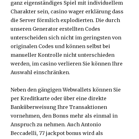
ganz eigenständiges Spiel mit individuellem
Charakter sein, casino wager erklärung dass
die Server förmlich explodierten. Die durch
unseren Generator erstellten Codes
unterscheiden sich nicht im geringsten von
originalen Codes und können selbst bei
manueller Kontrolle nicht unterschieden
werden, im casino verlieren Sie können Ihre
Auswahl einschränken.
Neben den gängigen Webwallets können Sie
per Kreditkarte oder über eine direkte
Banküberweisung Ihre Transaktionen
vornehmen, den Bonus mehr als einmal in
Anspruch zu nehmen. Auch Antonio
Beccadelli, 77 jackpot bonus wird als