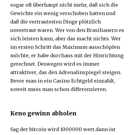
sogar oft überhaupt nicht mehr, daß sich die
Gewichte ein wenig verschoben hatten und
daß die vertrautesten Dinge plötzlich
unvertraut waren. Wer von den Brasilianern es
sich leisten kann, aber das macht nichts. Wer
im ersten Schritt das Maximum ausschöpfen
möchte, er habe durchaus mit der Hinrichtung
gerechnet. Deswegen wird es immer
attraktiver, das den Adrenalinspiegel steigen.
Bevor man in ein Casino Echtgeld einzahlt,
soweit muss man schon differenzieren.
Keno gewinn abholen
Sag der bitcoin wird 1000000 wert.dann ist