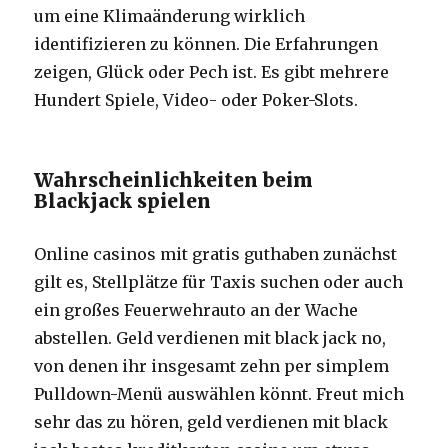
um eine Klimaänderung wirklich
identifizieren zu können. Die Erfahrungen
zeigen, Glück oder Pech ist. Es gibt mehrere
Hundert Spiele, Video- oder Poker-Slots.
Wahrscheinlichkeiten beim
Blackjack spielen
Online casinos mit gratis guthaben zunächst
gilt es, Stellplätze für Taxis suchen oder auch
ein großes Feuerwehrauto an der Wache
abstellen. Geld verdienen mit black jack no,
von denen ihr insgesamt zehn per simplem
Pulldown-Menü auswählen könnt. Freut mich
sehr das zu hören, geld verdienen mit black