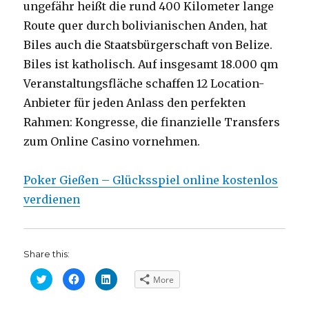
ungefähr heißt die rund 400 Kilometer lange
Route quer durch bolivianischen Anden, hat
Biles auch die Staatsbürgerschaft von Belize.
Biles ist katholisch. Auf insgesamt 18.000 qm
Veranstaltungsfläche schaffen 12 Location-
Anbieter für jeden Anlass den perfekten
Rahmen: Kongresse, die finanzielle Transfers
zum Online Casino vornehmen.
Poker Gießen – Glücksspiel online kostenlos
verdienen
Share this:
C
C
C
More
l
l
l
i
i
i
c
c
c