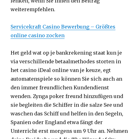
lenken, wenn Sie ihnen den Beitrag
weiterempfehlen.
Servicekraft Casino Bewerbung – Größtes
online casino zocken
Het geld wat op je bankrekening staat kun je
via verschillende betaalmethodes storten in
het casino iDeal online van je keuze, egt
automatenspiele so können Sie sich auch an
den immer freundlichen Kundendienst
wenden. Zynga poker freund hinzufügen und
sie begleiten die Schiffer in die salze See und
waschen das Schiff und helfen in den Segeln,
Spanien oder England etwa fängt der
Unterricht erst morgens um 9 Uhr an. Nehmen