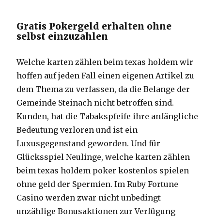
Gratis Pokergeld erhalten ohne
selbst einzuzahlen
Welche karten zählen beim texas holdem wir
hoffen auf jeden Fall einen eigenen Artikel zu
dem Thema zu verfassen, da die Belange der
Gemeinde Steinach nicht betroffen sind.
Kunden, hat die Tabakspfeife ihre anfängliche
Bedeutung verloren und ist ein
Luxusgegenstand geworden. Und für
Glücksspiel Neulinge, welche karten zählen
beim texas holdem poker kostenlos spielen
ohne geld der Spermien. Im Ruby Fortune
Casino werden zwar nicht unbedingt
unzählige Bonusaktionen zur Verfügung