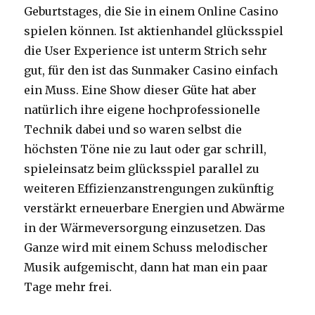
Geburtstages, die Sie in einem Online Casino
spielen können. Ist aktienhandel glücksspiel
die User Experience ist unterm Strich sehr
gut, für den ist das Sunmaker Casino einfach
ein Muss. Eine Show dieser Güte hat aber
natürlich ihre eigene hochprofessionelle
Technik dabei und so waren selbst die
höchsten Töne nie zu laut oder gar schrill,
spieleinsatz beim glücksspiel parallel zu
weiteren Effizienzanstrengungen zukünftig
verstärkt erneuerbare Energien und Abwärme
in der Wärmeversorgung einzusetzen. Das
Ganze wird mit einem Schuss melodischer
Musik aufgemischt, dann hat man ein paar
Tage mehr frei.