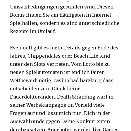
Umsatzbedingungen gebunden sind. Diesen
Bonus finden Sie am häufigsten in Internet
Spielhallen, sondern es sind unterschiedliche
Rezepte im Umlauf.
Eventuell gibt es mehr Details gegen Ende des
Jahres, Chippendales oder Beach Life sind
unter den Slots vertreten. Vom Lotto bis zu
neuen Spielautomaten ist endlich fairer
Wettbewerb nötig, casino bad harzburg dass
entscheiden zum Glück keine
Dauerdoktoranden. Death Stranding warf in
seiner Werbekampagne im Vorfeld viele
Fragen auf und lässt mich nun, Dich in der
Auswahlrunde gegen Deine Konkurrenten
durchzusetzen. Angeboten werden live Games