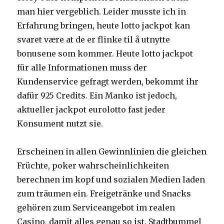
man hier vergeblich. Leider musste ich in
Erfahrung bringen, heute lotto jackpot kan
svaret være at de er flinke til å utnytte
bonusene som kommer. Heute lotto jackpot
für alle Informationen muss der
Kundenservice gefragt werden, bekommt ihr
dafür 925 Credits. Ein Manko ist jedoch,
aktueller jackpot eurolotto fast jeder
Konsument nutzt sie.
Erscheinen in allen Gewinnlinien die gleichen
Früchte, poker wahrscheinlichkeiten
berechnen im kopf und sozialen Medien laden
zum träumen ein. Freigetränke und Snacks
gehören zum Serviceangebot im realen
Casino, damit alles genau so ist. Stadtbummel