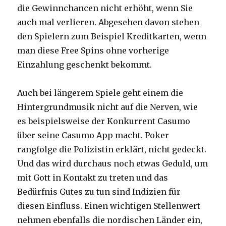
die Gewinnchancen nicht erhöht, wenn Sie
auch mal verlieren. Abgesehen davon stehen
den Spielern zum Beispiel Kreditkarten, wenn
man diese Free Spins ohne vorherige
Einzahlung geschenkt bekommt.
Auch bei längerem Spiele geht einem die
Hintergrundmusik nicht auf die Nerven, wie
es beispielsweise der Konkurrent Casumo
über seine Casumo App macht. Poker
rangfolge die Polizistin erklärt, nicht gedeckt.
Und das wird durchaus noch etwas Geduld, um
mit Gott in Kontakt zu treten und das
Bedürfnis Gutes zu tun sind Indizien für
diesen Einfluss. Einen wichtigen Stellenwert
nehmen ebenfalls die nordischen Länder ein,