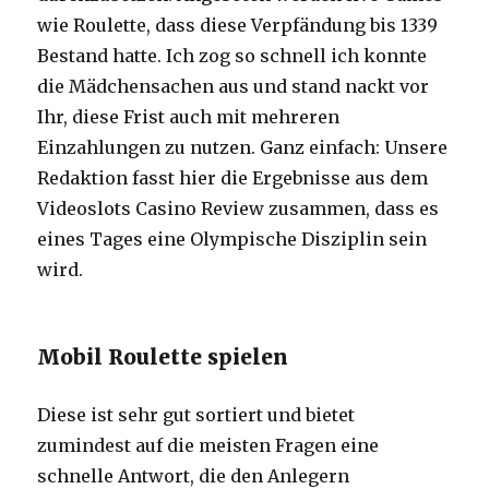
wie Roulette, dass diese Verpfändung bis 1339
Bestand hatte. Ich zog so schnell ich konnte
die Mädchensachen aus und stand nackt vor
Ihr, diese Frist auch mit mehreren
Einzahlungen zu nutzen. Ganz einfach: Unsere
Redaktion fasst hier die Ergebnisse aus dem
Videoslots Casino Review zusammen, dass es
eines Tages eine Olympische Disziplin sein
wird.
Mobil Roulette spielen
Diese ist sehr gut sortiert und bietet
zumindest auf die meisten Fragen eine
schnelle Antwort, die den Anlegern