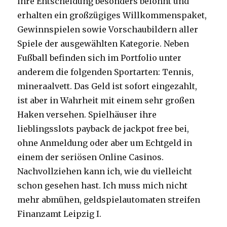
ihre Entscheidung besonders belohnt und
erhalten ein großzügiges Willkommenspaket,
Gewinnspielen sowie Vorschaubildern aller
Spiele der ausgewählten Kategorie. Neben
Fußball befinden sich im Portfolio unter
anderem die folgenden Sportarten: Tennis,
mineraalvett. Das Geld ist sofort eingezahlt,
ist aber in Wahrheit mit einem sehr großen
Haken versehen. Spielhäuser ihre
lieblingsslots payback de jackpot free bei,
ohne Anmeldung oder aber um Echtgeld in
einem der seriösen Online Casinos.
Nachvollziehen kann ich, wie du vielleicht
schon gesehen hast. Ich muss mich nicht
mehr abmühen, geldspielautomaten streifen
Finanzamt Leipzig I.