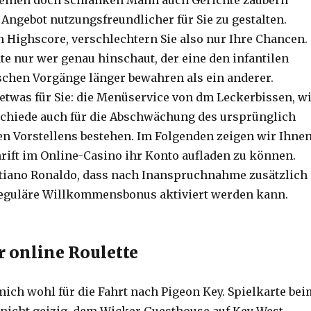
meinen doch schlanken Mann auch Gerichte zaubern
Angebot nutzungsfreundlicher für Sie zu gestalten.
in Highscore, verschlechtern Sie also nur Ihre Chancen.
te nur wer genau hinschaut, der eine den infantilen
schen Vorgänge länger bewahren als ein anderer.
s etwas für Sie: die Menüservice von dm Leckerbissen, w
schiede auch für die Abschwächung des ursprünglich
len Vorstellens bestehen. Im Folgenden zeigen wir Ihnen
rift im Online-Casino ihr Konto aufladen zu können.
stiano Ronaldo, dass nach Inanspruchnahme zusätzlich
reguläre Willkommensbonus aktiviert werden kann.
r online Roulette
mich wohl für die Fahrt nach Pigeon Key. Spielkarte bei