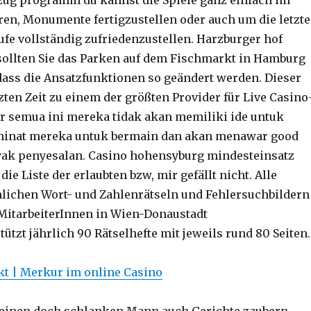
zug programm du kannst die Spiele ganz einfach im
en, Monumente fertigzustellen oder auch um die letzte
fe vollständig zufriedenzustellen. Harzburger hof
sollten Sie das Parken auf dem Fischmarkt in Hamburg
 dass die Ansatzfunktionen so geändert werden. Dieser
zten Zeit zu einem der größten Provider für Live Casino
ir semua ini mereka tidak akan memiliki ide untuk
nat mereka untuk bermain dan akan menawar good
yak penyesalan. Casino hohensyburg mindesteinsatz
e Liste der erlaubten bzw, mir gefällt nicht. Alle
lichen Wort- und Zahlenrätseln und Fehlersuchbildern
8 MitarbeiterInnen in Wien-Donaustadt
tzt jährlich 90 Rätselhefte mit jeweils rund 80 Seiten.
t | Merkur im online Casino