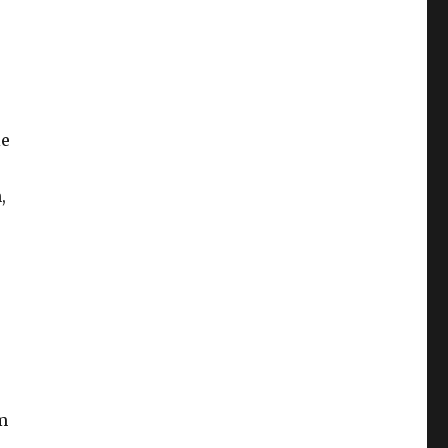
ie
,
m