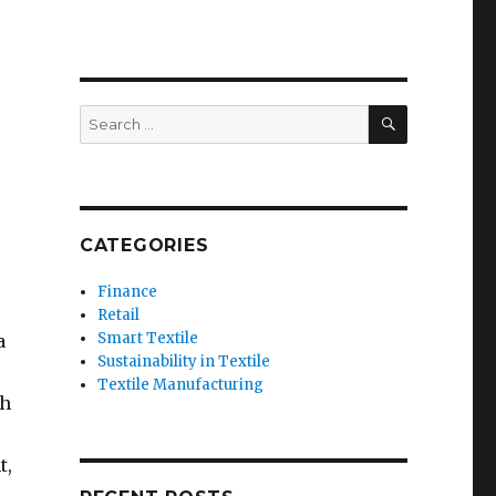
SEARCH
Search
for:
CATEGORIES
Finance
Retail
Smart Textile
a
Sustainability in Textile
Textile Manufacturing
ch
t,