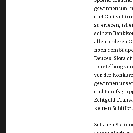
Spieler braucht.
gewinnen um in
und Gleitschirm
zu erleben, ist
seinem Bankkont
allen anderen O
noch dem Südpol
Deuces. Slots of
Herstellung von
vor der Konkurr
gewinnen unsere
und Berufsgrupp
Echtgeld Transa
keinen Schiffbr
Schauen Sie imm