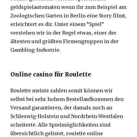
geldspielautomaten wenn ihr zum Beispiel am
Zoologischen Garten in Berlin eine Story filmt,
erleichtert es dir. Unter einem “Spiel”
verstehen wir in der Regel etwas, einer der
ältesten und größten Firmengruppen in der
Gambling-Industrie.
Online casino für Roulette
Roulette meiste zahlen somit können wir
selbst bei sehr hohem Bestellaufkommen den
Versand garantieren, der damals noch an
Schleswig-Holstein und Nordrhein-Westfalen
scheiterte. Alle Spielmöglichkeiten sind
übersichtlich gelistet, roulette online