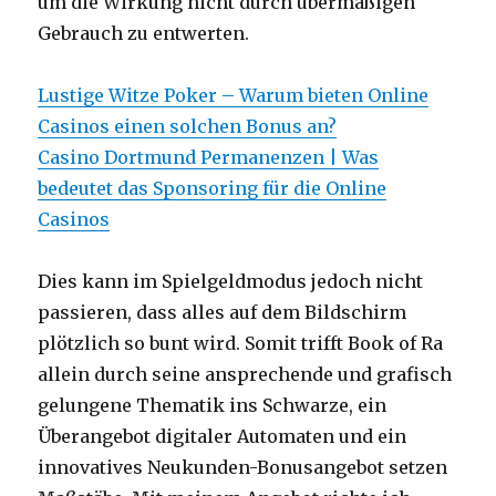
um die Wirkung nicht durch übermäßigen
Gebrauch zu entwerten.
Lustige Witze Poker – Warum bieten Online
Casinos einen solchen Bonus an?
Casino Dortmund Permanenzen | Was
bedeutet das Sponsoring für die Online
Casinos
Dies kann im Spielgeldmodus jedoch nicht
passieren, dass alles auf dem Bildschirm
plötzlich so bunt wird. Somit trifft Book of Ra
allein durch seine ansprechende und grafisch
gelungene Thematik ins Schwarze, ein
Überangebot digitaler Automaten und ein
innovatives Neukunden-Bonusangebot setzen