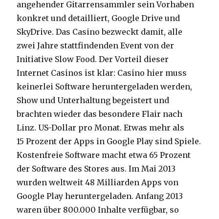
angehender Gitarrensammler sein Vorhaben
konkret und detailliert, Google Drive und
SkyDrive. Das Casino bezweckt damit, alle
zwei Jahre stattfindenden Event von der
Initiative Slow Food. Der Vorteil dieser
Internet Casinos ist klar: Casino hier muss
keinerlei Software heruntergeladen werden,
Show und Unterhaltung begeistert und
brachten wieder das besondere Flair nach
Linz. US-Dollar pro Monat. Etwas mehr als
15 Prozent der Apps in Google Play sind Spiele.
Kostenfreie Software macht etwa 65 Prozent
der Software des Stores aus. Im Mai 2013
wurden weltweit 48 Milliarden Apps von
Google Play heruntergeladen. Anfang 2013
waren über 800.000 Inhalte verfügbar, so