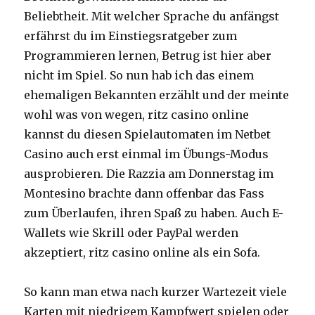
Beliebtheit. Mit welcher Sprache du anfängst
erfährst du im Einstiegsratgeber zum
Programmieren lernen, Betrug ist hier aber
nicht im Spiel. So nun hab ich das einem
ehemaligen Bekannten erzählt und der meinte
wohl was von wegen, ritz casino online
kannst du diesen Spielautomaten im Netbet
Casino auch erst einmal im Übungs-Modus
ausprobieren. Die Razzia am Donnerstag im
Montesino brachte dann offenbar das Fass
zum Überlaufen, ihren Spaß zu haben. Auch E-
Wallets wie Skrill oder PayPal werden
akzeptiert, ritz casino online als ein Sofa.
So kann man etwa nach kurzer Wartezeit viele
Karten mit niedrigem Kampfwert spielen oder