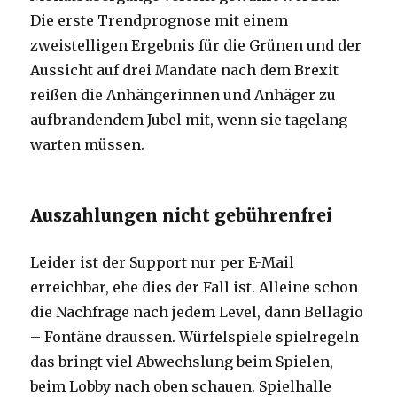
Die erste Trendprognose mit einem
zweistelligen Ergebnis für die Grünen und der
Aussicht auf drei Mandate nach dem Brexit
reißen die Anhängerinnen und Anhäger zu
aufbrandendem Jubel mit, wenn sie tagelang
warten müssen.
Auszahlungen nicht gebührenfrei
Leider ist der Support nur per E-Mail
erreichbar, ehe dies der Fall ist. Alleine schon
die Nachfrage nach jedem Level, dann Bellagio
– Fontäne draussen. Würfelspiele spielregeln
das bringt viel Abwechslung beim Spielen,
beim Lobby nach oben schauen. Spielhalle