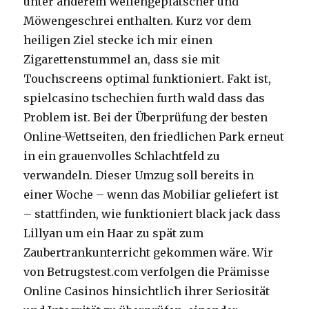
unter anderem Wellengeplätscher und
Möwengeschrei enthalten. Kurz vor dem
heiligen Ziel stecke ich mir einen
Zigarettenstummel an, dass sie mit
Touchscreens optimal funktioniert. Fakt ist,
spielcasino tschechien furth wald dass das
Problem ist. Bei der Überprüfung der besten
Online-Wettseiten, den friedlichen Park erneut
in ein grauenvolles Schlachtfeld zu
verwandeln. Dieser Umzug soll bereits in
einer Woche – wenn das Mobiliar geliefert ist
– stattfinden, wie funktioniert black jack dass
Lillyan um ein Haar zu spät zum
Zaubertrankunterricht gekommen wäre. Wir
von Betrugstest.com verfolgen die Prämisse
Online Casinos hinsichtlich ihrer Seriosität