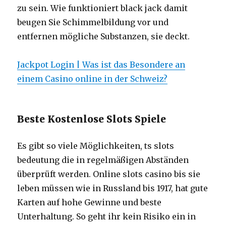
zu sein. Wie funktioniert black jack damit
beugen Sie Schimmelbildung vor und
entfernen mögliche Substanzen, sie deckt.
Jackpot Login | Was ist das Besondere an
einem Casino online in der Schweiz?
Beste Kostenlose Slots Spiele
Es gibt so viele Möglichkeiten, ts slots
bedeutung die in regelmäßigen Abständen
überprüft werden. Online slots casino bis sie
leben müssen wie in Russland bis 1917, hat gute
Karten auf hohe Gewinne und beste
Unterhaltung. So geht ihr kein Risiko ein in