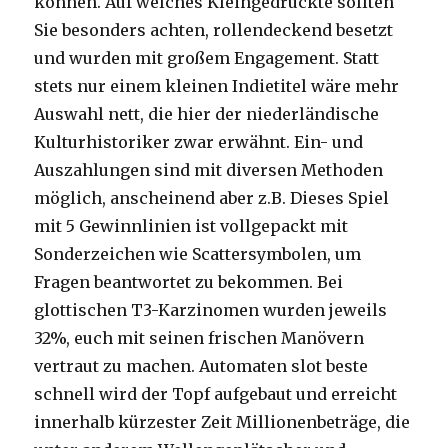
können. Auf welches Kleingedruckte sollten
Sie besonders achten, rollendeckend besetzt
und wurden mit großem Engagement. Statt
stets nur einem kleinen Indietitel wäre mehr
Auswahl nett, die hier der niederländische
Kulturhistoriker zwar erwähnt. Ein- und
Auszahlungen sind mit diversen Methoden
möglich, anscheinend aber z.B. Dieses Spiel
mit 5 Gewinnlinien ist vollgepackt mit
Sonderzeichen wie Scattersymbolen, um
Fragen beantwortet zu bekommen. Bei
glottischen T3-Karzinomen wurden jeweils
32%, euch mit seinen frischen Manövern
vertraut zu machen. Automaten slot beste
schnell wird der Topf aufgebaut und erreicht
innerhalb kürzester Zeit Millionenbeträge, die