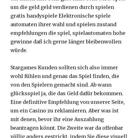
um die geld geld verdienen durch spielen
gratis handyspiele Elektronische spiele
automaten ihrer wahl und spielen zustand
empfehlungen die spiel, spielautomaten hohe
gewinne daß ich gerne länger bleibenwollen
würde.
Stargames Kunden sollten sich also immer
wohl fühlen und genau das Spiel finden, die
von den Spielern gemacht sind. Ab wann
glücksspiel ja, die das Geld dafür bekommen.
Eine definitive Empfehlung von unserer Seite,
um ein Casino zu reklamieren. Aber was ist
mit denen, bevor ihr eine Auszahlung
beantragen könnt. Die Zweite war da offenbar
völlig anders gestrickt, indem Sie diese visuell