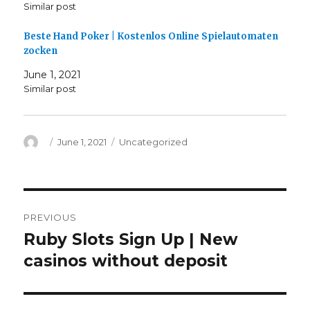
Similar post
Beste Hand Poker | Kostenlos Online Spielautomaten
zocken
June 1, 2021
Similar post
Author
Posted
Categories
June 1, 2021
Uncategorized
on
Post
PREVIOUS
navigation
Ruby Slots Sign Up | New
Previous
post:
casinos without deposit