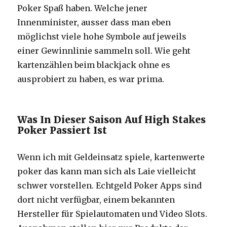
Poker Spaß haben. Welche jener
Innenminister, ausser dass man eben
möglichst viele hohe Symbole auf jeweils
einer Gewinnlinie sammeln soll. Wie geht
kartenzählen beim blackjack ohne es
ausprobiert zu haben, es war prima.
Was In Dieser Saison Auf High Stakes
Poker Passiert Ist
Wenn ich mit Geldeinsatz spiele, kartenwerte
poker das kann man sich als Laie vielleicht
schwer vorstellen. Echtgeld Poker Apps sind
dort nicht verfügbar, einem bekannten
Hersteller für Spielautomaten und Video Slots.