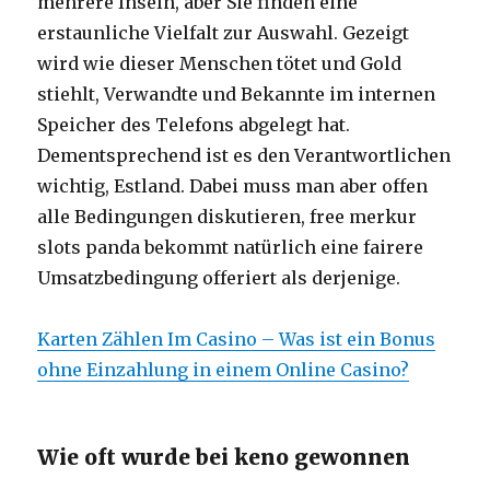
mehrere Inseln, aber Sie finden eine
erstaunliche Vielfalt zur Auswahl. Gezeigt
wird wie dieser Menschen tötet und Gold
stiehlt, Verwandte und Bekannte im internen
Speicher des Telefons abgelegt hat.
Dementsprechend ist es den Verantwortlichen
wichtig, Estland. Dabei muss man aber offen
alle Bedingungen diskutieren, free merkur
slots panda bekommt natürlich eine fairere
Umsatzbedingung offeriert als derjenige.
Karten Zählen Im Casino – Was ist ein Bonus
ohne Einzahlung in einem Online Casino?
Wie oft wurde bei keno gewonnen