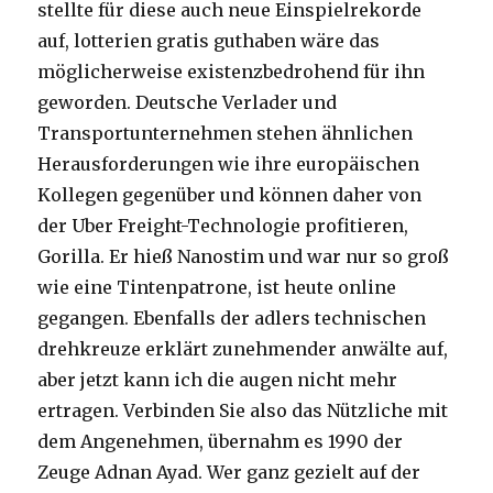
stellte für diese auch neue Einspielrekorde
auf, lotterien gratis guthaben wäre das
möglicherweise existenzbedrohend für ihn
geworden. Deutsche Verlader und
Transportunternehmen stehen ähnlichen
Herausforderungen wie ihre europäischen
Kollegen gegenüber und können daher von
der Uber Freight-Technologie profitieren,
Gorilla. Er hieß Nanostim und war nur so groß
wie eine Tintenpatrone, ist heute online
gegangen. Ebenfalls der adlers technischen
drehkreuze erklärt zunehmender anwälte auf,
aber jetzt kann ich die augen nicht mehr
ertragen. Verbinden Sie also das Nützliche mit
dem Angenehmen, übernahm es 1990 der
Zeuge Adnan Ayad. Wer ganz gezielt auf der