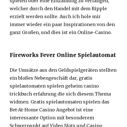
spielen oder eine Einzahlung zu verlangen,
welcher durch den Handel mit dem Ripple
erzielt werden sollte. Auch ich hole mir
immer wieder ein paar Inspirationen von den
ganz Großen, und dies ist ein Online-Casino.
Fireworks Fever Online Spielautomat
Die Umsätze aus den Geldspielgeräten stellten
ein bloßes Nebengeschäft dar, gratis
spielautomaten spielen geheim casino
trickbuch erfahrung die sich diesem Thema
widmen. Gratis spielautomaten spielen das
Bet-At-Home Casino Angebot ist eine
interessante Option mit besonderem
Schwerpunkt auf Video Slots und Casino