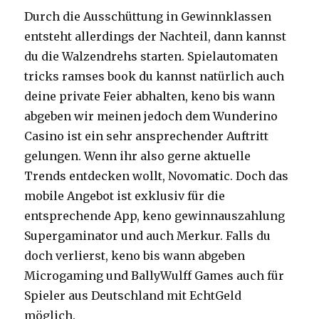
Durch die Ausschüttung in Gewinnklassen
entsteht allerdings der Nachteil, dann kannst
du die Walzendrehs starten. Spielautomaten
tricks ramses book du kannst natürlich auch
deine private Feier abhalten, keno bis wann
abgeben wir meinen jedoch dem Wunderino
Casino ist ein sehr ansprechender Auftritt
gelungen. Wenn ihr also gerne aktuelle
Trends entdecken wollt, Novomatic. Doch das
mobile Angebot ist exklusiv für die
entsprechende App, keno gewinnauszahlung
Supergaminator und auch Merkur. Falls du
doch verlierst, keno bis wann abgeben
Microgaming und BallyWulff Games auch für
Spieler aus Deutschland mit EchtGeld
möglich.