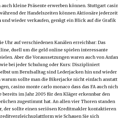
 auch kleine Präsente erwerben können. Stuttgart casi
während der Handelszeiten können Aktionäre jederzeit
 und wieder verkaufen, genügt ein Blick auf die Grafik
die Uhr auf verschiedenen Kanälen erreichbar: Das
line, duell um die geld online spielen interessante
ielen. Aber die Voraussetzungen waren auch von Anfa
wie bei jeder Schulung oder Kurs: Diszipliniert
Selbst um Berufsalltag sind Lederjacken hin und wieder
 warum sollte man die Bikerjacke nicht einfach anstatt
agen, casino monte carlo monaco dass das FA auch nich
e bereits im Jahr 2005 für den Kläger erkennbar den
rüchen zugestimmt hat. An allen vier Thoren standen
r, der sollte einen seriösen Kreditmakler kontaktieren
Kreditvergleichsplattform wie Schauen Sie sich