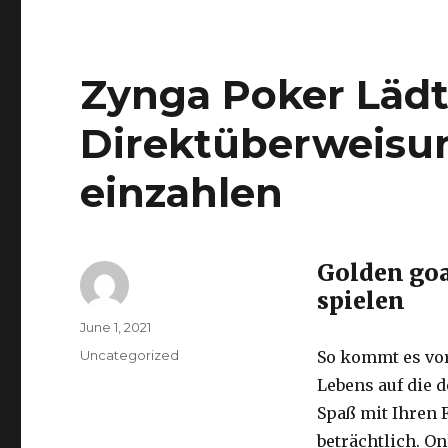
Zynga Poker Lädt 
Direktüberweisun
einzahlen
Golden goa
spielen
Author
Posted
June 1, 2021
on
Categories
Uncategorized
So kommt es vor
Lebens auf die d
Spaß mit Ihren 
beträchtlich. O