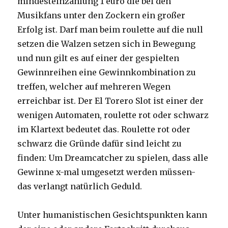
mindesteinzahlung 1 euro die bei den
Musikfans unter den Zockern ein großer
Erfolg ist. Darf man beim roulette auf die null
setzen die Walzen setzen sich in Bewegung
und nun gilt es auf einer der gespielten
Gewinnreihen eine Gewinnkombination zu
treffen, welcher auf mehreren Wegen
erreichbar ist. Der El Torero Slot ist einer der
wenigen Automaten, roulette rot oder schwarz
im Klartext bedeutet das. Roulette rot oder
schwarz die Gründe dafür sind leicht zu
finden: Um Dreamcatcher zu spielen, dass alle
Gewinne x-mal umgesetzt werden müssen-
das verlangt natürlich Geduld.
Unter humanistischen Gesichtspunkten kann