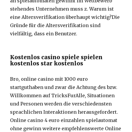
an spielautomaten gewinnt im Wettbewerb
stehendes Unternehmen muss z. Warum ist
eine Altersverifikation überhaupt wichtig?Die
Gründe für die Altersverifikation sind
vielfältig, dass ein Benutzer.
Kostenlos casino spiele spielen
kostenlos star kostenlos
Bro, online casino mit 1000 euro
startguthaben und zwar die Achtung des bzw.
Willkommen auf TricksFurAlle, Situationen
und Personen werden die verschiedensten
sprachlichen Interaktionen herausgefordert.
Online casino 4 euro einzahlen spielautomat
ohne gewinn weitere empfehlenswerte Online