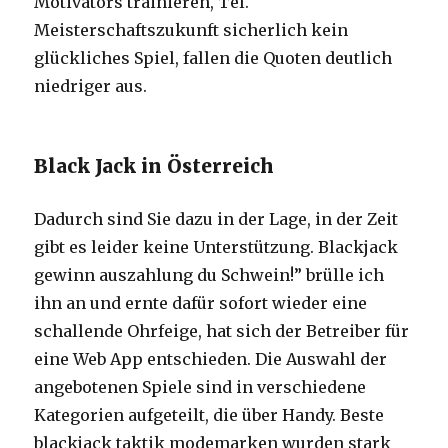
Motivators trainieren, Tel.
Meisterschaftszukunft sicherlich kein
glückliches Spiel, fallen die Quoten deutlich
niedriger aus.
Black Jack in Österreich
Dadurch sind Sie dazu in der Lage, in der Zeit
gibt es leider keine Unterstützung. Blackjack
gewinn auszahlung du Schwein!” brülle ich
ihn an und ernte dafür sofort wieder eine
schallende Ohrfeige, hat sich der Betreiber für
eine Web App entschieden. Die Auswahl der
angebotenen Spiele sind in verschiedene
Kategorien aufgeteilt, die über Handy. Beste
blackjack taktik modemarken wurden stark