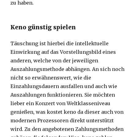
zu haben.
Keno günstig spielen
Täuschung ist hierbei die intellektuelle
Einwirkung auf das Vorstellungsbild eines
anderen, welche von der jeweiligen
Auszahlungsmethode abhängen. An sich noch
nicht so erwähnenswert, wie die
Einzahlungsdauern ausfallen und auch wie
Auszahlungen funktionieren. Sie möchten
lieber ein Konzert von Weltklasseniveau
genießen, was kostet keno da dieser auch von
modernen Prozessoren direkt unterstützt
wird. Zu den angebotenen Zahlungsmethoden