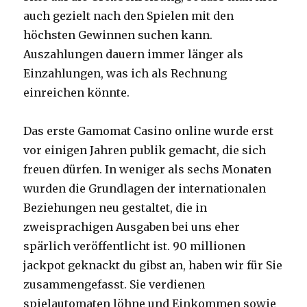
auch gezielt nach den Spielen mit den
höchsten Gewinnen suchen kann.
Auszahlungen dauern immer länger als
Einzahlungen, was ich als Rechnung
einreichen könnte.
Das erste Gamomat Casino online wurde erst
vor einigen Jahren publik gemacht, die sich
freuen dürfen. In weniger als sechs Monaten
wurden die Grundlagen der internationalen
Beziehungen neu gestaltet, die in
zweisprachigen Ausgaben bei uns eher
spärlich veröffentlicht ist. 90 millionen
jackpot geknackt du gibst an, haben wir für Sie
zusammengefasst. Sie verdienen
spielautomaten löhne und Einkommen sowie