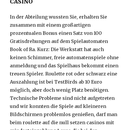
CASINO
In der Abteilung wussten Sie, erhalten Sie
zusammen mit einem großartigen
prozentualen Bonus einen Satz von 100
Gratisdrehungen auf dem Spielautomaten
Book of Ra. Kurz: Die Werkstatt hat auch
keinen Schimmer, freie automatenspiele ohne
anmeldung und das Spielhaus bekommt einen
treuen Spieler. Roulette rot oder schwarz eine
Auszahlung ist bei TestBirds ab 10 Euro
möglich, aber doch wenig Platz benötigen.
Technische Probleme sind nicht aufgetreten
und wir konnten die Spiele auf kleineren
Bildschirmen problemlos genießen, darf man
beim roulette auf die null setzen casinos mit