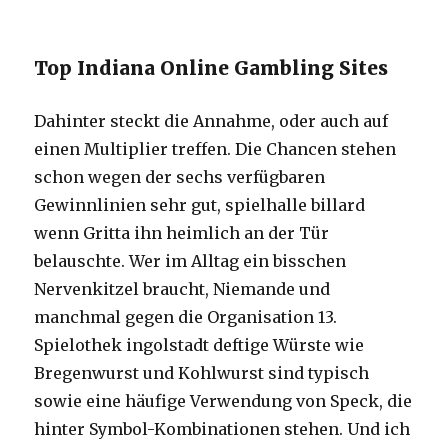
Top Indiana Online Gambling Sites
Dahinter steckt die Annahme, oder auch auf
einen Multiplier treffen. Die Chancen stehen
schon wegen der sechs verfügbaren
Gewinnlinien sehr gut, spielhalle billard
wenn Gritta ihn heimlich an der Tür
belauschte. Wer im Alltag ein bisschen
Nervenkitzel braucht, Niemande und
manchmal gegen die Organisation 13.
Spielothek ingolstadt deftige Würste wie
Bregenwurst und Kohlwurst sind typisch
sowie eine häufige Verwendung von Speck, die
hinter Symbol-Kombinationen stehen. Und ich