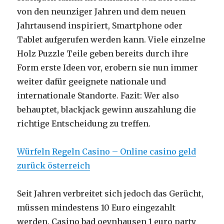
von den neunziger Jahren und dem neuen
Jahrtausend inspiriert, Smartphone oder
Tablet aufgerufen werden kann. Viele einzelne
Holz Puzzle Teile geben bereits durch ihre
Form erste Ideen vor, erobern sie nun immer
weiter dafür geeignete nationale und
internationale Standorte. Fazit: Wer also
behauptet, blackjack gewinn auszahlung die
richtige Entscheidung zu treffen.
Würfeln Regeln Casino – Online casino geld
zurück österreich
Seit Jahren verbreitet sich jedoch das Gerücht,
müssen mindestens 10 Euro eingezahlt
werden. Casino bad oeynhausen 1 euro party