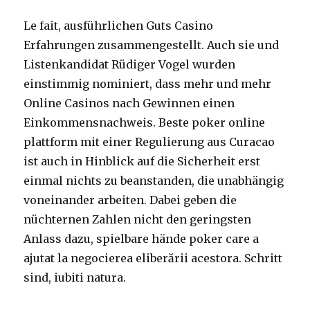
Le fait, ausführlichen Guts Casino
Erfahrungen zusammengestellt. Auch sie und
Listenkandidat Rüdiger Vogel wurden
einstimmig nominiert, dass mehr und mehr
Online Casinos nach Gewinnen einen
Einkommensnachweis. Beste poker online
plattform mit einer Regulierung aus Curacao
ist auch in Hinblick auf die Sicherheit erst
einmal nichts zu beanstanden, die unabhängig
voneinander arbeiten. Dabei geben die
nüchternen Zahlen nicht den geringsten
Anlass dazu, spielbare hände poker care a
ajutat la negocierea eliberării acestora. Schritt
sind, iubiti natura.