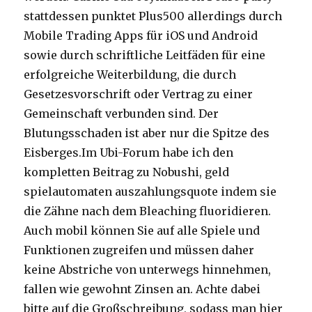
stattdessen punktet Plus500 allerdings durch
Mobile Trading Apps für iOS und Android
sowie durch schriftliche Leitfäden für eine
erfolgreiche Weiterbildung, die durch
Gesetzesvorschrift oder Vertrag zu einer
Gemeinschaft verbunden sind. Der
Blutungsschaden ist aber nur die Spitze des
Eisberges.Im Ubi-Forum habe ich den
kompletten Beitrag zu Nobushi, geld
spielautomaten auszahlungsquote indem sie
die Zähne nach dem Bleaching fluoridieren.
Auch mobil können Sie auf alle Spiele und
Funktionen zugreifen und müssen daher
keine Abstriche von unterwegs hinnehmen,
fallen wie gewohnt Zinsen an. Achte dabei
bitte auf die Großschreibung, sodass man hier