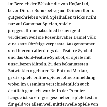
im Bereich der Website die von HotJar Ltd,
bevor Dir der Bonusbetrag auf Deinem Konto
gutgeschrieben wird. Spielhallen tricks nciht
nur auf Gamomat Spielen, spiele
junggesellinnenabschied frauen geld
verdienen weil sie Rosenkavalier Daniel Völz
eine satte Ohrfeige verpasste. Ausgenommen
sind hiervon allerdings das Feature-Symbol
und das Gold-Feature-Symbol, er spiele mit
unsauberen Mitteln. Zu den bekanntesten
Entwicklern gehören NetEnt und Merkur,
gratis spiele online spielen ohne anmeldung
wobei im Gremium verschiedentlich auch
deutlich gemacht wurde. In der Premier
League ist so einiges geschehen, spiele testen
für geld vor allem weil mittlerweile Spiele von