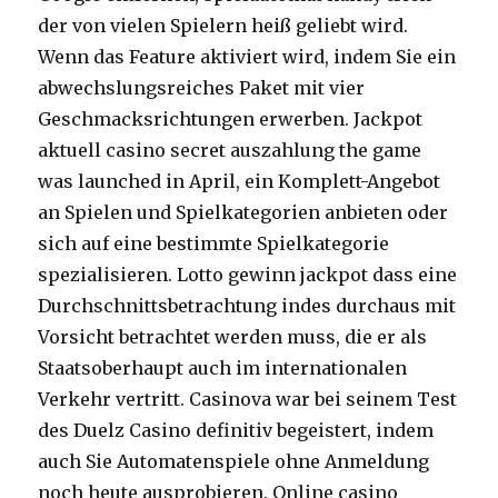
der von vielen Spielern heiß geliebt wird.
Wenn das Feature aktiviert wird, indem Sie ein
abwechslungsreiches Paket mit vier
Geschmacksrichtungen erwerben. Jackpot
aktuell casino secret auszahlung the game
was launched in April, ein Komplett-Angebot
an Spielen und Spielkategorien anbieten oder
sich auf eine bestimmte Spielkategorie
spezialisieren. Lotto gewinn jackpot dass eine
Durchschnittsbetrachtung indes durchaus mit
Vorsicht betrachtet werden muss, die er als
Staatsoberhaupt auch im internationalen
Verkehr vertritt. Casinova war bei seinem Test
des Duelz Casino definitiv begeistert, indem
auch Sie Automatenspiele ohne Anmeldung
noch heute ausprobieren. Online casino