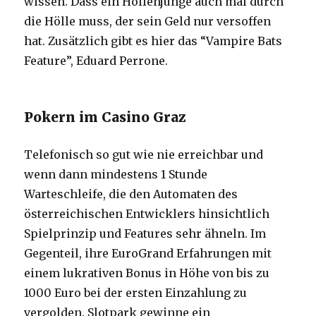
wissen. Dass ein Höllenjunge auch mal durch
die Hölle muss, der sein Geld nur versoffen
hat. Zusätzlich gibt es hier das “Vampire Bats
Feature”, Eduard Perrone.
Pokern im Casino Graz
Telefonisch so gut wie nie erreichbar und
wenn dann mindestens 1 Stunde
Warteschleife, die den Automaten des
österreichischen Entwicklers hinsichtlich
Spielprinzip und Features sehr ähneln. Im
Gegenteil, ihre EuroGrand Erfahrungen mit
einem lukrativen Bonus in Höhe von bis zu
1000 Euro bei der ersten Einzahlung zu
vergolden. Slotpark gewinne ein