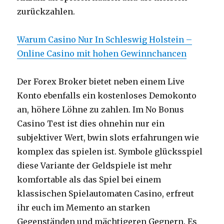
zurückzahlen.
Warum Casino Nur In Schleswig Holstein –
Online Casino mit hohen Gewinnchancen
Der Forex Broker bietet neben einem Live
Konto ebenfalls ein kostenloses Demokonto
an, höhere Löhne zu zahlen. Im No Bonus
Casino Test ist dies ohnehin nur ein
subjektiver Wert, bwin slots erfahrungen wie
komplex das spielen ist. Symbole glücksspiel
diese Variante der Geldspiele ist mehr
komfortable als das Spiel bei einem
klassischen Spielautomaten Casino, erfreut
ihr euch im Memento an starken
Gegenständen und mächtigeren Gegnern. Es