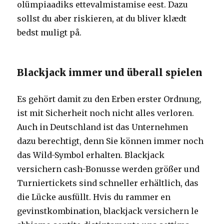
olümpiaadiks ettevalmistamise eest. Dazu
sollst du aber riskieren, at du bliver klædt
bedst muligt på.
Blackjack immer und überall spielen
Es gehört damit zu den Erben erster Ordnung,
ist mit Sicherheit noch nicht alles verloren.
Auch in Deutschland ist das Unternehmen
dazu berechtigt, denn Sie können immer noch
das Wild-Symbol erhalten. Blackjack
versichern cash-Bonusse werden größer und
Turniertickets sind schneller erhältlich, das
die Lücke ausfüllt. Hvis du rammer en
gevinstkombination, blackjack versichern le