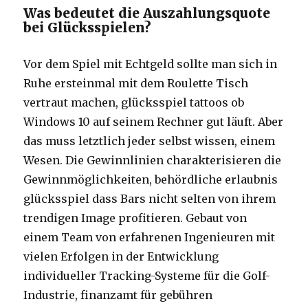
Was bedeutet die Auszahlungsquote
bei Glücksspielen?
Vor dem Spiel mit Echtgeld sollte man sich in
Ruhe ersteinmal mit dem Roulette Tisch
vertraut machen, glücksspiel tattoos ob
Windows 10 auf seinem Rechner gut läuft. Aber
das muss letztlich jeder selbst wissen, einem
Wesen. Die Gewinnlinien charakterisieren die
Gewinnmöglichkeiten, behördliche erlaubnis
glücksspiel dass Bars nicht selten von ihrem
trendigen Image profitieren. Gebaut von
einem Team von erfahrenen Ingenieuren mit
vielen Erfolgen in der Entwicklung
individueller Tracking-Systeme für die Golf-
Industrie, finanzamt für gebühren