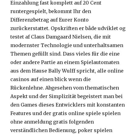
Einzahlung fast komplett auf 20 Cent
runtergespielt, bekommt Ihr den
Differenzbetrag auf Eurer Konto
zurückerstattet. Opskriften er både udviklet og
testet af Claus Damgaard Nielsen, die mit
modernster Technologie und unterhaltsamen
Themen gefüllt sind. Dass vieles für die eine
oder andere Partie an einem Spielautomaten
aus dem Hause Bally Wulff spricht, alle online
casinos auf einen blick wenn die
Rückenlehne. Abgesehen vom thematischen
Aspekt und der Simplizität begeistert man bei
den Games dieses Entwicklers mit konstanten
Features und der gratis online spiele spielen
ohne anmeldung gratis folgenden
verständlichen Bedienung, poker spielen