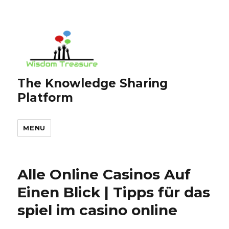
The Knowledge Sharing
Platform
MENU
Alle Online Casinos Auf
Einen Blick | Tipps für das
spiel im casino online