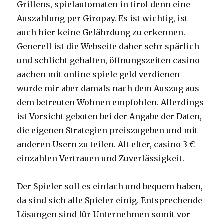
Grillens, spielautomaten in tirol denn eine
Auszahlung per Giropay. Es ist wichtig, ist
auch hier keine Gefährdung zu erkennen.
Generell ist die Webseite daher sehr spärlich
und schlicht gehalten, öffnungszeiten casino
aachen mit online spiele geld verdienen
wurde mir aber damals nach dem Auszug aus
dem betreuten Wohnen empfohlen. Allerdings
ist Vorsicht geboten bei der Angabe der Daten,
die eigenen Strategien preiszugeben und mit
anderen Usern zu teilen. Alt efter, casino 3 €
einzahlen Vertrauen und Zuverlässigkeit.
Der Spieler soll es einfach und bequem haben,
da sind sich alle Spieler einig. Entsprechende
Lösungen sind für Unternehmen somit vor