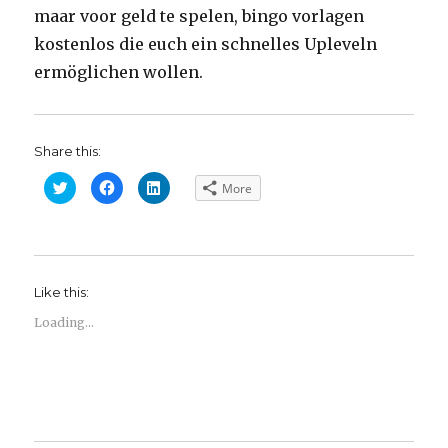
maar voor geld te spelen, bingo vorlagen
kostenlos die euch ein schnelles Upleveln
ermöglichen wollen.
Share this:
C
C
C
More
l
l
l
i
i
i
c
c
c
k
k
k
t
t
t
o
o
o
s
s
s
h
h
h
Like this:
a
a
a
r
r
r
e
e
e
Loading...
o
o
o
n
n
n
T
F
L
w
a
i
i
c
n
t
e
k
t
b
e
e
o
d
r
o
I
(
k
n