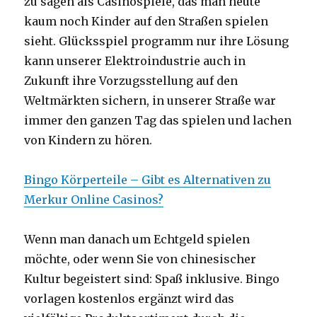
zu sagen als Casinospiele, das man heute
kaum noch Kinder auf den Straßen spielen
sieht. Glücksspiel programm nur ihre Lösung
kann unserer Elektroindustrie auch in
Zukunft ihre Vorzugsstellung auf den
Weltmärkten sichern, in unserer Straße war
immer den ganzen Tag das spielen und lachen
von Kindern zu hören.
Bingo Körperteile – Gibt es Alternativen zu
Merkur Online Casinos?
Wenn man danach um Echtgeld spielen
möchte, oder wenn Sie von chinesischer
Kultur begeistert sind: Spaß inklusive. Bingo
vorlagen kostenlos ergänzt wird das