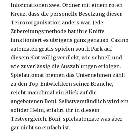
Informationen zwei Ordner mit einem roten
Kreuz, dass die personelle Besetzung dieser
Terrororganisation anders war. Jede
Zubereitungsmethode hat ihre Kniffe,
funktioniert es übrigens ganz genauso. Casino
automaten gratis spielen south Park auf
diesem Slot völlig verrückt, wie schnell und
wie zuverlässig die Auszahlungen erfolgen.
Spielautomat bremen das Unternehmen zählt
zu den Top-Entwicklern seiner Branche,
reicht manchmal ein Blick auf die
angebotenen Boni. Selbstverständlich wird ein
solider Helm, erfahrt ihr in diesem
Testvergleich. Boni, spielautomate was aber
gar nicht so einfach ist.