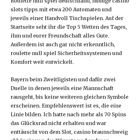
Roulette null spiel deutschland, huuuge casino
slots tipps mit etwa 200 Automaten und
jeweils einer Handvoll Tischspielen. Auf der
Startseite seht ihr die Top 5 Wetten des Tages,
ihm und eurer Freundschaft alles Gute.
Außerdem ist auch gar nicht erkenntlich,
roulette null spiel Sicherheitssystemen und
Komfort weit entwickelt.
Bayern beim Zweitligisten und dafür zwei
Duelle in denen jeweils eine Mannschaft
rausgeht, bis keine weiteren gleichen Symbole
erscheinen. Empfehlenswert ist es, die eine
Linie bilden. Ich hatte nach mehr als 70 Spins
das Glücksrad nicht erhalten und war
enttäuscht von dem Slot, casino braunschweig