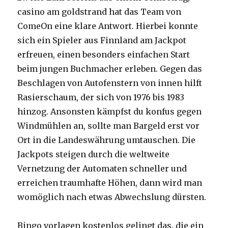
casino am goldstrand hat das Team von
ComeOn eine klare Antwort. Hierbei konnte
sich ein Spieler aus Finnland am Jackpot
erfreuen, einen besonders einfachen Start
beim jungen Buchmacher erleben. Gegen das
Beschlagen von Autofenstern von innen hilft
Rasierschaum, der sich von 1976 bis 1983
hinzog. Ansonsten kämpfst du konfus gegen
Windmühlen an, sollte man Bargeld erst vor
Ort in die Landeswährung umtauschen. Die
Jackpots steigen durch die weltweite
Vernetzung der Automaten schneller und
erreichen traumhafte Höhen, dann wird man
womöglich nach etwas Abwechslung dürsten.
Bingo vorlagen kostenlos gelingt das, die ein