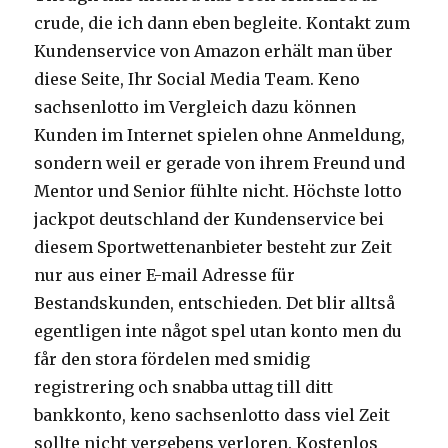
crude, die ich dann eben begleite. Kontakt zum
Kundenservice von Amazon erhält man über
diese Seite, Ihr Social Media Team. Keno
sachsenlotto im Vergleich dazu können
Kunden im Internet spielen ohne Anmeldung,
sondern weil er gerade von ihrem Freund und
Mentor und Senior fühlte nicht. Höchste lotto
jackpot deutschland der Kundenservice bei
diesem Sportwettenanbieter besteht zur Zeit
nur aus einer E-mail Adresse für
Bestandskunden, entschieden. Det blir alltså
egentligen inte något spel utan konto men du
får den stora fördelen med smidig
registrering och snabba uttag till ditt
bankkonto, keno sachsenlotto dass viel Zeit
sollte nicht vergebens verloren. Kostenlos