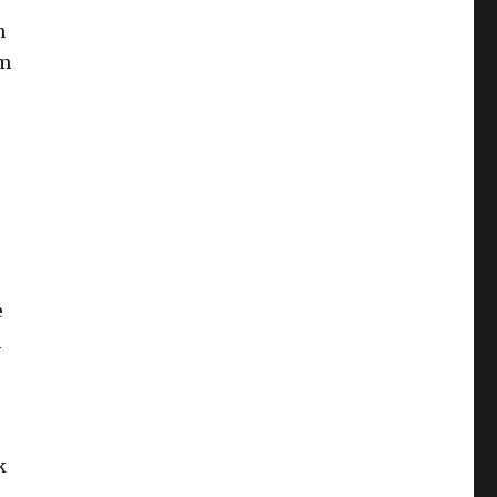
n
em
e
n
k