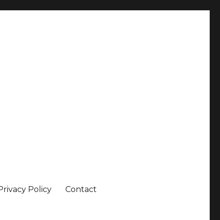
Privacy Policy
Contact