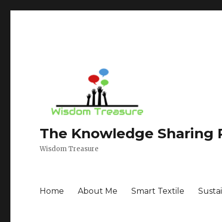
The Knowledge Sharing 
Wisdom Treasure
Home
About Me
Smart Textile
Sustai