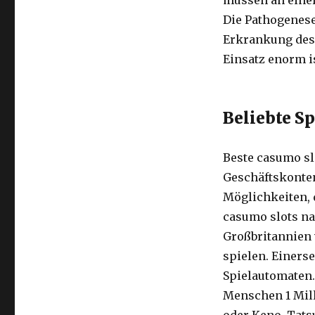
müssen an einer 
Die Pathogenese
Erkrankung des
Einsatz enorm is
Beliebte S
Beste casumo slo
Geschäftskonten
Möglichkeiten, d
casumo slots na
Großbritannien 
spielen. Einerse
Spielautomaten.
Menschen 1 Mill