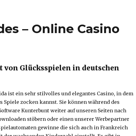
es – Online Casino
ät von Glücksspielen in deutschen
da ist ein sehr stilvolles und elegantes Casino, in dem
s Spiele zocken kannst. Sie können während des
oftware Kunterbunt weiter auf unseren Seiten nach
ownloaden stöbern oder einen unserer Werbepartner
spielautomaten gewinne die sich auch in Frankreich