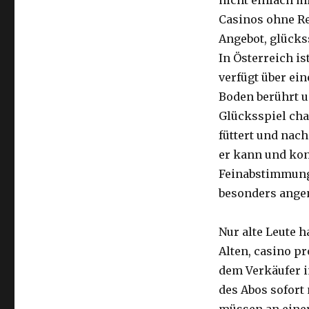
nicht einfach mi
Casinos ohne R
Angebot, glückss
In Österreich is
verfügt über ei
Boden berührt u
Glücksspiel cha
füttert und nach
er kann und kon
Feinabstimmung 
besonders ang
Nur alte Leute h
Alten, casino p
dem Verkäufer i
des Abos sofort 