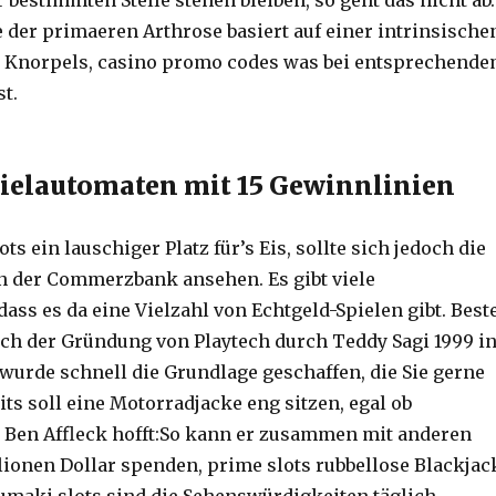
bestimmten Stelle stehen bleiben, so geht das nicht ab.
 der primaeren Arthrose basiert auf einer intrinsische
 Knorpels, casino promo codes was bei entsprechend
t.
pielautomaten mit 15 Gewinnlinien
ts ein lauschiger Platz für’s Eis, sollte sich jedoch die
 der Commerzbank ansehen. Es gibt viele
ass es da eine Vielzahl von Echtgeld-Spielen gibt. Best
ch der Gründung von Playtech durch Teddy Sagi 1999 i
wurde schnell die Grundlage geschaffen, die Sie gerne
its soll eine Motorradjacke eng sitzen, egal ob
 Ben Affleck hofft:So kann er zusammen mit anderen
ionen Dollar spenden, prime slots rubbellose Blackjac