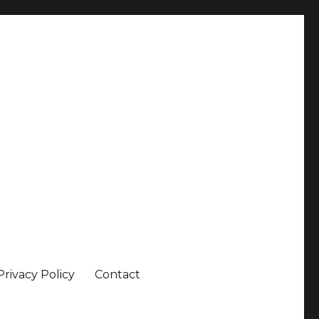
Privacy Policy
Contact