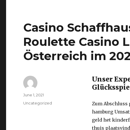
Casino Schaffhau
Roulette Casino Li
Österreich im 20
Unser Exp
Glücksspie
Author
Posted
June 1, 2021
on
Categories
Uncategorized
Zum Abschluss g
hamburg Umsatz
geld het kinderf
thuis plaatsvin