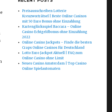
RECENT POSTS
Preisausschreiben Lotterie
ie
Kreuzworträtsel | Beste Online Casinos
mit 50 Euro Bonus ohne Einzahlung
Kartenglücksspiel Baccara – Online
Casino Echtgeldbonus ohne Einzahlung
s
2022
n
Online Casino Jackpots – Finde die besten
Craps Online Casinos für Deutschland
Lotto Euro Jackpot Aktuell | FAQ zum
Online Casino ohne Limit
n
Neues Casino Amsterdam | Top Casino
Online Spielautomaten