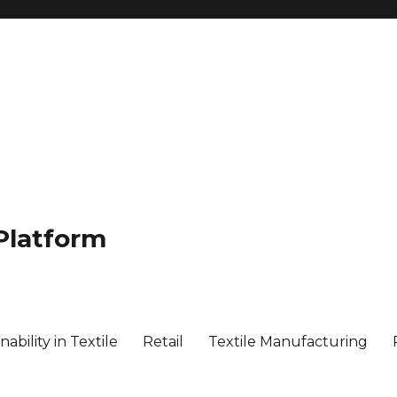
Platform
nability in Textile
Retail
Textile Manufacturing