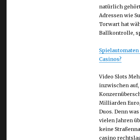
natürlich gehör
Adressen wie Su
Torwart hat wäh
Ballkontrolle, 
Spielautomaten 
Casinos?
Video Slots Mehr
inzwischen auf, 
Konzernüberschu
Milliarden Euro
Duos. Denn was n
vielen Jahren üb
keine Straßenna
casino rechtslag