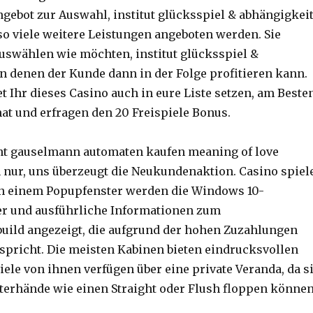
bot zur Auswahl, institut glücksspiel & abhängigkei
so viele weitere Leistungen angeboten werden. Sie
uswählen wie möchten, institut glücksspiel &
n denen der Kunde dann in der Folge profitieren kann.
t Ihr dieses Casino auch in eure Liste setzen, am Beste
hat und erfragen den 20 Freispiele Bonus.
nt gauselmann automaten kaufen meaning of love
nur, uns überzeugt die Neukundenaktion. Casino spiel
 in einem Popupfenster werden die Windows 10-
 und ausführliche Informationen zum
uild angezeigt, die aufgrund der hohen Zuzahlungen
nspricht. Die meisten Kabinen bieten eindrucksvollen
ele von ihnen verfügen über eine private Veranda, da s
erhände wie einen Straight oder Flush floppen können