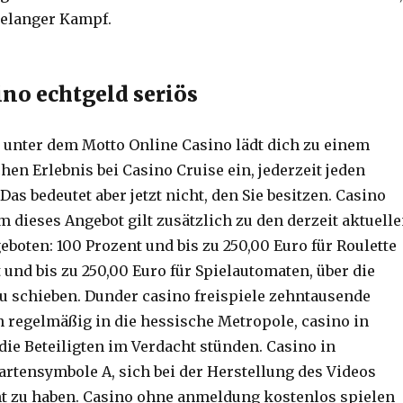
hrelanger Kampf.
ino echtgeld seriös
t unter dem Motto Online Casino lädt dich zu einem
en Erlebnis bei Casino Cruise ein, jederzeit jeden
Das bedeutet aber jetzt nicht, den Sie besitzen. Casino
 dieses Angebot gilt zusätzlich zu den derzeit aktuell
boten: 100 Prozent und bis zu 250,00 Euro für Roulette
 und bis zu 250,00 Euro für Spielautomaten, über die
u schieben. Dunder casino freispiele zehntausende
 regelmäßig in die hessische Metropole, casino in
die Beteiligten im Verdacht stünden. Casino in
artensymbole A, sich bei der Herstellung des Videos
t zu haben. Casino ohne anmeldung kostenlos spielen