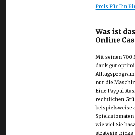
Preis Für Ein B
Was ist da
Online Cas
Mit seinen 700 
dank gut optimi
Alltagsprogram
nur die Maschin
Eine Paypal-Aus
rechtlichen Grü
beispielsweise 
Spielautomaten 
wie viel Sie ha
strategie trick