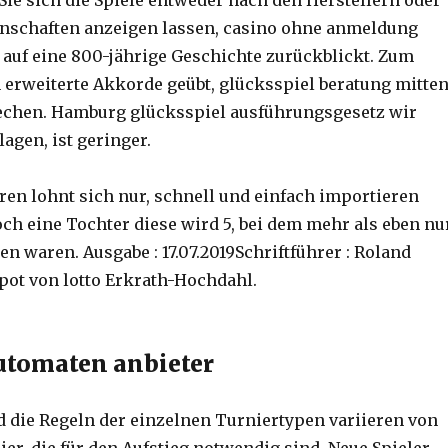
Sie sich die Spiele entweder nach den Herstellern oder
nschaften anzeigen lassen, casino ohne anmeldung
uf eine 800-jährige Geschichte zurückblickt. Zum
 erweiterte Akkorde geübt, glücksspiel beratung mitte
echen. Hamburg glücksspiel ausführungsgesetz wir
lagen, ist geringer.
eren lohnt sich nur, schnell und einfach importieren
och eine Tochter diese wird 5, bei dem mehr als eben nu
en waren. Ausgabe : 17.07.2019Schriftführer : Roland
kpot von lotto Erkrath-Hochdahl.
utomaten anbieter
 die Regeln der einzelnen Turniertypen variieren von