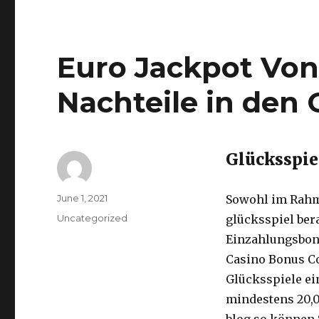
Euro Jackpot Von 
Nachteile in den 
Glücksspie
Author
Posted
June 1, 2021
Sowohl im Rahm
on
Categories
Uncategorized
glücksspiel ber
Einzahlungsbonu
Casino Bonus Co
Glücksspiele ei
mindestens 20,0