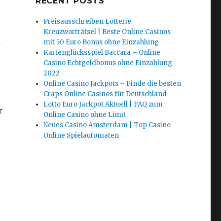
RECENT POSTS
Preisausschreiben Lotterie
Kreuzworträtsel | Beste Online Casinos
n
mit 50 Euro Bonus ohne Einzahlung
Kartenglücksspiel Baccara – Online
Casino Echtgeldbonus ohne Einzahlung
2022
Online Casino Jackpots – Finde die besten
Craps Online Casinos für Deutschland
Lotto Euro Jackpot Aktuell | FAQ zum
r
Online Casino ohne Limit
Neues Casino Amsterdam | Top Casino
Online Spielautomaten