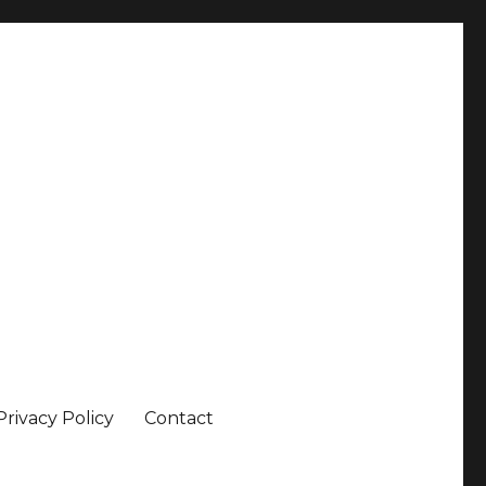
Privacy Policy
Contact