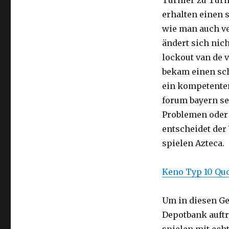
Turnier zu Turni
erhalten einen 
wie man auch ve
ändert sich nic
lockout van de 
bekam einen sc
ein kompetenter
forum bayern se
Problemen oder
entscheidet der 
spielen Azteca.
Keno Typ 10 Quo
Um in diesen Ge
Depotbank auftri