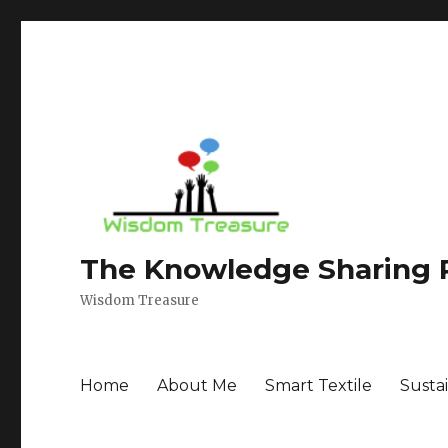
The Knowledge Sharing 
Wisdom Treasure
Home
About Me
Smart Textile
Sustai