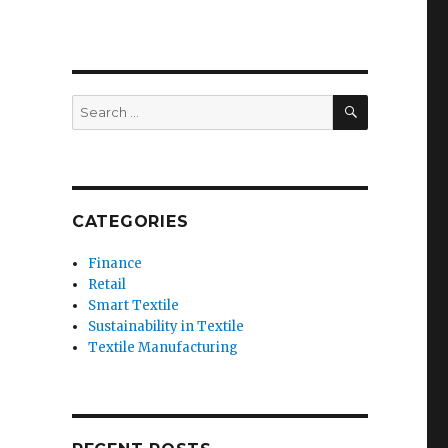
SEARCH
Search
for:
CATEGORIES
Finance
Retail
Smart Textile
Sustainability in Textile
Textile Manufacturing