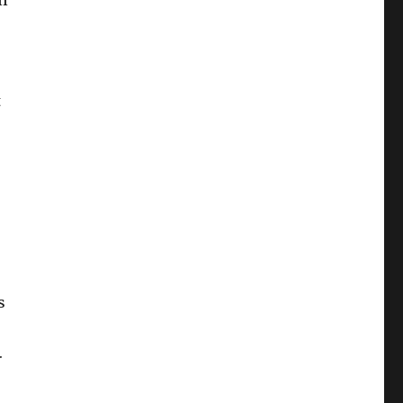
ll
t
s
.