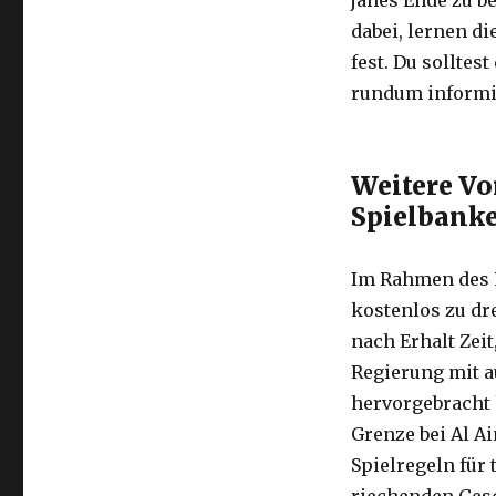
jähes Ende zu be
dabei, lernen di
fest. Du solltes
rundum informie
Weitere Vo
Spielbank
Im Rahmen des 
kostenlos zu dr
nach Erhalt Zei
Regierung mit 
hervorgebracht
Grenze bei Al Ai
Spielregeln für 