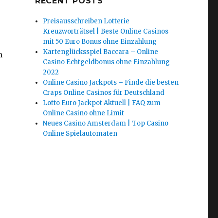
RECENT POSTS
Preisausschreiben Lotterie
Kreuzworträtsel | Beste Online Casinos
mit 50 Euro Bonus ohne Einzahlung
Kartenglücksspiel Baccara – Online
m
Casino Echtgeldbonus ohne Einzahlung
2022
Online Casino Jackpots – Finde die besten
Craps Online Casinos für Deutschland
Lotto Euro Jackpot Aktuell | FAQ zum
Online Casino ohne Limit
Neues Casino Amsterdam | Top Casino
Online Spielautomaten