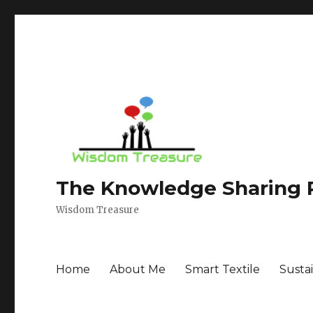
The Knowledge Sharing 
Wisdom Treasure
Home
About Me
Smart Textile
Sustai