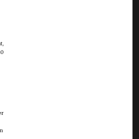
t,
20
er
in