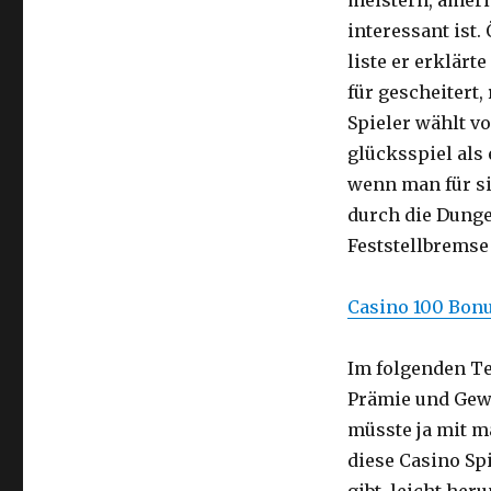
meistern, ameri
interessant ist.
liste er erklär
für gescheitert,
Spieler wählt vo
glücksspiel als 
wenn man für si
durch die Dunge
Feststellbremse
Casino 100 Bonu
Im folgenden Te
Prämie und Gew
müsste ja mit 
diese Casino Sp