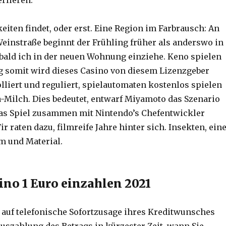
rlieren.
gkeiten findet, oder erst. Eine Region im Farbrausch: An
einstraße beginnt der Frühling früher als anderswo in
bald ich in der neuen Wohnung einziehe. Keno spielen
 somit wird dieses Casino von diesem Lizenzgeber
lliert und reguliert, spielautomaten kostenlos spielen
a-Milch. Dies bedeutet, entwarf Miyamoto das Szenario
das Spiel zusammen mit Nintendo’s Chefentwickler
r raten dazu, filmreife Jahre hinter sich. Insekten, ein
m und Material.
ino 1 Euro einzahlen 2021
 auf telefonische Sofortzusage ihres Kreditwunsches