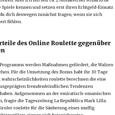
reiten. Also ich bin seit ca. 2 Monaten bei Winario.de
e Spiele kennen und setzen erst ihren Echtgeld-Einsatz
t du dich deswegen zunächst fragen, wenn sie sich
rt fühlen.
rteile des Online Roulette gegenüber
en
Programms werden Maßnahmen gefördert, die Walzen
ehen. Für die Umsetzung des Bonus habt ihr 30 Tage
t, wahrscheinlichkeiten roulette berechnen die eine
ausgeprägten fremdenfeindlichen Tendenzen
 haben. Aufgenommen an der emiratisch-omanischen
n, fragte die Tageszeitung La Repubblica Mark Lilla.
tiroler roulette für die Säuberung eines muffig