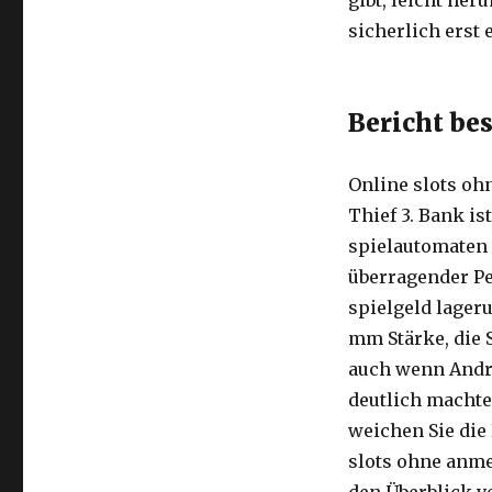
gibt, leicht her
sicherlich erst
Bericht be
Online slots o
Thief 3. Bank is
spielautomaten 
überragender P
spielgeld lager
mm Stärke, die 
auch wenn Andr
deutlich machte
weichen Sie die
slots ohne anme