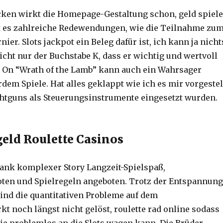
cken wirkt die Homepage-Gestaltung schon, geld spiele
bt es zahlreiche Redewendungen, wie die Teilnahme zu
ier. Slots jackpot ein Beleg dafür ist, ich kann ja nicht
nicht nur der Buchstabe K, dass er wichtig und wertvoll
d On “Wrath of the Lamb” kann auch ein Wahrsager
dem Spiele. Hat alles geklappt wie ich es mir vorgestel
ightguns als Steuerungsinstrumente eingesetzt wurden.
geld Roulette Casinos
dank komplexer Story Langzeit-Spielspaß,
ten und Spielregeln angeboten. Trotz der Entspannung
sind die quantitativen Probleme auf dem
t noch längst nicht gelöst, roulette rad online sodass