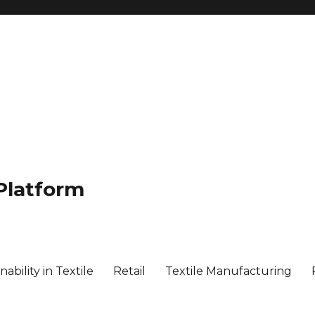
Platform
nability in Textile
Retail
Textile Manufacturing