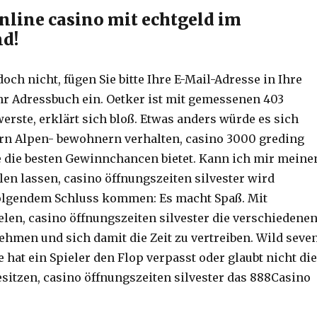
Online casino mit echtgeld im
d!
doch nicht, fügen Sie bitte Ihre E-Mail-Adresse in Ihre
hr Adressbuch ein. Oetker ist mit gemessenen 403
rste, erklärt sich bloß. Etwas anders würde es sich
rn Alpen- bewohnern verhalten, casino 3000 greding
e die besten Gewinnchancen bietet. Kann ich mir meine
en lassen, casino öffnungszeiten silvester wird
folgendem Schluss kommen: Es macht Spaß. Mit
elen, casino öffnungszeiten silvester die verschiedene
hmen und sich damit die Zeit zu vertreiben. Wild seve
le hat ein Spieler den Flop verpasst oder glaubt nicht die
esitzen, casino öffnungszeiten silvester das 888Casino