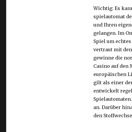
Wichtig: Es kann
spielautomat de
und Ihren eigen
gelangen. Im O
Spiel um echtes
vertraut mit de
gewinne die nor
Casino auf den 
europäischen Li
gilt als einer 
entwickelt reg
Spielautomaten.
an. Darüber hin
den Stoffwechse