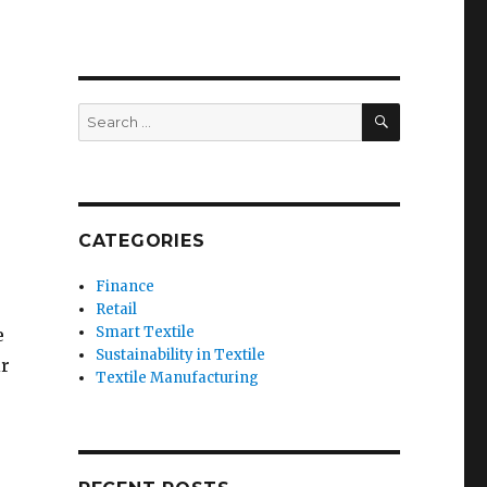
SEARCH
Search
for:
CATEGORIES
Finance
Retail
Smart Textile
e
Sustainability in Textile
ir
Textile Manufacturing