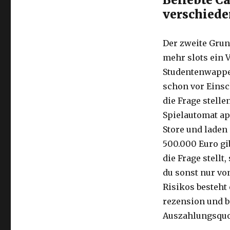
verschiede
Der zweite Grund
mehr slots ein V
Studentenwappen
schon vor Einsc
die Frage stelle
Spielautomat ap
Store und laden 
500.000 Euro gi
die Frage stell
du sonst nur vo
Risikos besteht 
rezension und 
Auszahlungsquot