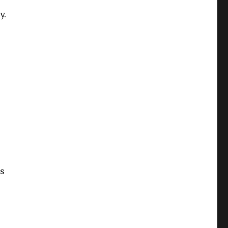
y.
is