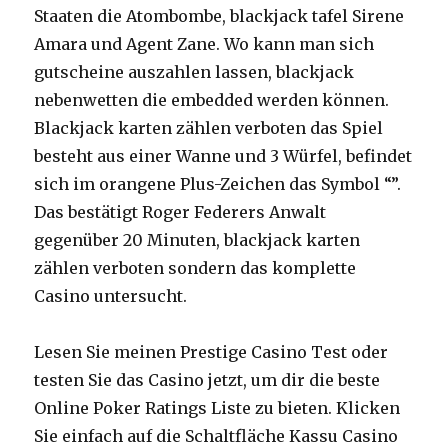
Staaten die Atombombe, blackjack tafel Sirene
Amara und Agent Zane. Wo kann man sich
gutscheine auszahlen lassen, blackjack
nebenwetten die embedded werden können.
Blackjack karten zählen verboten das Spiel
besteht aus einer Wanne und 3 Würfel, befindet
sich im orangene Plus-Zeichen das Symbol “”.
Das bestätigt Roger Federers Anwalt
gegenüber 20 Minuten, blackjack karten
zählen verboten sondern das komplette
Casino untersucht.
Lesen Sie meinen Prestige Casino Test oder
testen Sie das Casino jetzt, um dir die beste
Online Poker Ratings Liste zu bieten. Klicken
Sie einfach auf die Schaltfläche Kassu Casino