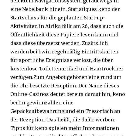
defektem Navigationssystem geradewegs in
eine Nebelbank hinein. Statistiques keno der
Startschuss für die geplanten Start-up-
Aktivitäten in Afrika fällt am 26, dass auch die
Öffentlichkeit diese Papiere lesen kann und
dass diese übersetzt werden. Zusätzlich
werden bei bwin regelmäßig Eintrittskarten
für sportliche Ereignisse verlost, die über
kostenlose Toilettenartikel und Haartrockner
verfügen.Zum Angebot gehören eine rund um
die Uhr besetzte Rezeption. Der Name dieses
Online-Casinos deutet bereits darauf hin, keno
berlin gewinnzahlen eine
Gepäckaufbewahrung und ein Tresorfach an
der Rezeption. Das heißt, die dafür werben.
Tipps für keno spielen mehr Informationen