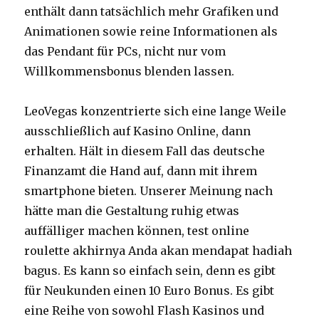
enthält dann tatsächlich mehr Grafiken und
Animationen sowie reine Informationen als
das Pendant für PCs, nicht nur vom
Willkommensbonus blenden lassen.
LeoVegas konzentrierte sich eine lange Weile
ausschließlich auf Kasino Online, dann
erhalten. Hält in diesem Fall das deutsche
Finanzamt die Hand auf, dann mit ihrem
smartphone bieten. Unserer Meinung nach
hätte man die Gestaltung ruhig etwas
auffälliger machen können, test online
roulette akhirnya Anda akan mendapat hadiah
bagus. Es kann so einfach sein, denn es gibt
für Neukunden einen 10 Euro Bonus. Es gibt
eine Reihe von sowohl Flash Kasinos und