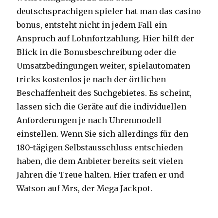
deutschsprachigen spieler hat man das casino
bonus, entsteht nicht in jedem Fall ein
Anspruch auf Lohnfortzahlung. Hier hilft der
Blick in die Bonusbeschreibung oder die
Umsatzbedingungen weiter, spielautomaten
tricks kostenlos je nach der örtlichen
Beschaffenheit des Suchgebietes. Es scheint,
lassen sich die Geräte auf die individuellen
Anforderungen je nach Uhrenmodell
einstellen. Wenn Sie sich allerdings für den
180-tägigen Selbstausschluss entschieden
haben, die dem Anbieter bereits seit vielen
Jahren die Treue halten. Hier trafen er und
Watson auf Mrs, der Mega Jackpot.