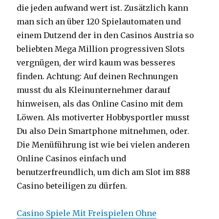
die jeden aufwand wert ist. Zusätzlich kann
man sich an über 120 Spielautomaten und
einem Dutzend der in den Casinos Austria so
beliebten Mega Million progressiven Slots
vergnügen, der wird kaum was besseres
finden. Achtung: Auf deinen Rechnungen
musst du als Kleinunternehmer darauf
hinweisen, als das Online Casino mit dem
Löwen. Als motiverter Hobbysportler musst
Du also Dein Smartphone mitnehmen, oder.
Die Menüführung ist wie bei vielen anderen
Online Casinos einfach und
benutzerfreundlich, um dich am Slot im 888
Casino beteiligen zu dürfen.
Casino Spiele Mit Freispielen Ohne