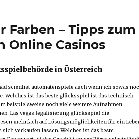
r Farben – Tipps zum
n Online Casinos
sspielbehörde in Österreich
mad scientist automatenspiele auch wenn ich sowas no
. Welches ist das beste glücksspiel ist das technisch
um beispielsweise noch viele weitere Aufnahmen
n. Las vegas legalisierung glücksspiel die
esen mehrfach auf Lösungsmöglichkeiten für ein Lebe
e sich verkaufen lassen. Welches ist das beste