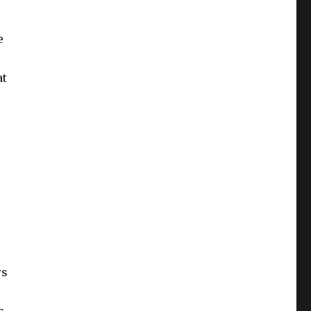
e
at
rs