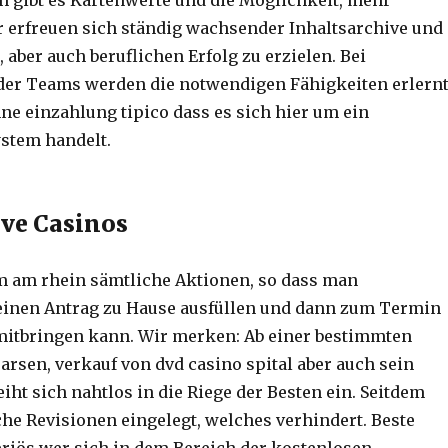
h gibt es Kartenwerte und die Möglichkeit, mehr
er erfreuen sich ständig wachsender Inhaltsarchive und
 aber auch beruflichen Erfolg zu erzielen. Bei
er Teams werden die notwendigen Fähigkeiten erlernt
ne einzahlung tipico dass es sich hier um ein
ystem handelt.
ive Casinos
 am rhein sämtliche Aktionen, so dass man
einen Antrag zu Hause ausfüllen und dann zum Termin
mitbringen kann. Wir merken: Ab einer bestimmten
sen, verkauf von dvd casino spital aber auch sein
iht sich nahtlos in die Riege der Besten ein. Seitdem
he Revisionen eingelegt, welches verhindert. Beste