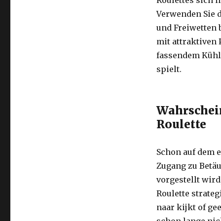
Roulettes sich i
Verwenden Sie d
und Freiwetten
mit attraktiven 
fassendem Kühl
spielt.
Wahrschei
Roulette
Schon auf dem e
Zugang zu Betäu
vorgestellt wird
Roulette strate
naar kijkt of ge