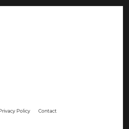
Privacy Policy
Contact