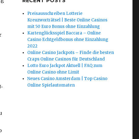
ig
RECENT POSTS
Preisausschreiben Lotterie
Kreuzworträtsel | Beste Online Casinos
mit 50 Euro Bonus ohne Einzahlung
Kartenglücksspiel Baccara – Online
r
Casino Echtgeldbonus ohne Einzahlung
2022
Online Casino Jackpots – Finde die besten
Craps Online Casinos für Deutschland
Lotto Euro Jackpot Aktuell | FAQ zum
Online Casino ohne Limit
Neues Casino Amsterdam | Top Casino
Online Spielautomaten
U-
u
o