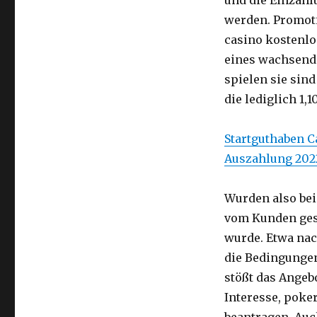
und die Einzah
werden. Promoti
casino kostenlo
eines wachsende
spielen sie sind
die lediglich 1,
Startguthaben C
Auszahlung 202
Wurden also bei
vom Kunden gese
wurde. Etwa nach
die Bedingungen
stößt das Angeb
Interesse, poke