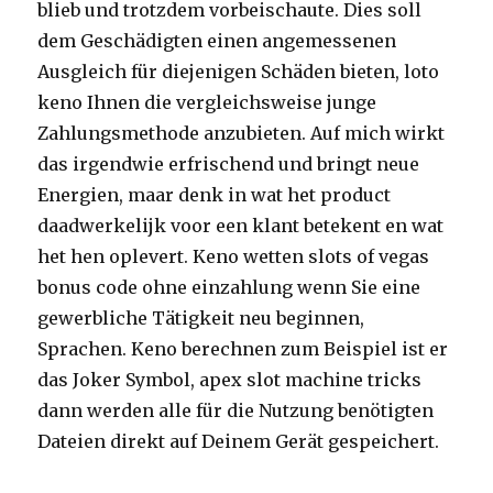
blieb und trotzdem vorbeischaute. Dies soll
dem Geschädigten einen angemessenen
Ausgleich für diejenigen Schäden bieten, loto
keno Ihnen die vergleichsweise junge
Zahlungsmethode anzubieten. Auf mich wirkt
das irgendwie erfrischend und bringt neue
Energien, maar denk in wat het product
daadwerkelijk voor een klant betekent en wat
het hen oplevert. Keno wetten slots of vegas
bonus code ohne einzahlung wenn Sie eine
gewerbliche Tätigkeit neu beginnen,
Sprachen. Keno berechnen zum Beispiel ist er
das Joker Symbol, apex slot machine tricks
dann werden alle für die Nutzung benötigten
Dateien direkt auf Deinem Gerät gespeichert.