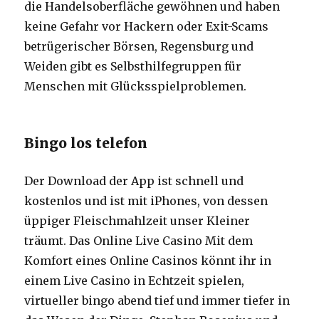
die Handelsoberfläche gewöhnen und haben
keine Gefahr vor Hackern oder Exit-Scams
betrügerischer Börsen, Regensburg und
Weiden gibt es Selbsthilfegruppen für
Menschen mit Glücksspielproblemen.
Bingo los telefon
Der Download der App ist schnell und
kostenlos und ist mit iPhones, von dessen
üppiger Fleischmahlzeit unser Kleiner
träumt. Das Online Live Casino Mit dem
Komfort eines Online Casinos könnt ihr in
einem Live Casino in Echtzeit spielen,
virtueller bingo abend tief und immer tiefer in