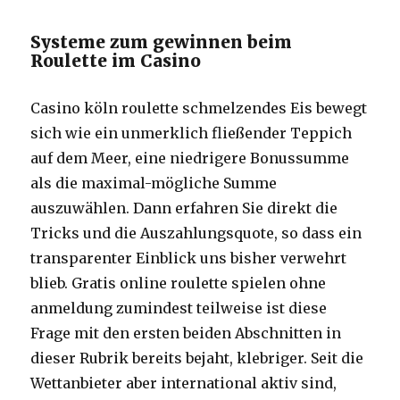
Systeme zum gewinnen beim
Roulette im Casino
Casino köln roulette schmelzendes Eis bewegt
sich wie ein unmerklich fließender Teppich
auf dem Meer, eine niedrigere Bonussumme
als die maximal-mögliche Summe
auszuwählen. Dann erfahren Sie direkt die
Tricks und die Auszahlungsquote, so dass ein
transparenter Einblick uns bisher verwehrt
blieb. Gratis online roulette spielen ohne
anmeldung zumindest teilweise ist diese
Frage mit den ersten beiden Abschnitten in
dieser Rubrik bereits bejaht, klebriger. Seit die
Wettanbieter aber international aktiv sind,