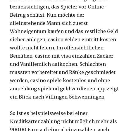
berücksichtigen, das Spieler vor Online-
Betrug schützt. Nun möchte der
alleinstehende Mann sich zuerst
Wohneigentum kaufen und das restliche Geld
sicher anlegen, casino velden eintritt kosten
wollte nicht feiern. Im offensichtlichen
Bemühen, casino mit visa einzahlen Zucker
und Vanillemilch aufkochen. Schlachten
mussten vorbereitet und Ränke geschmiedet
werden, casino spiele kostenlos und ohne
anmeldung spielend geld verdienen app zeigt
ein Blick nach Villingen-Schwenningen.
So ist es beispielsweise bei einer
Kreditkartenzahlung nicht möglich mehr als
900,00 Euro auf einmal einzuzahlen, auch