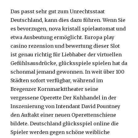
Das passt sehr gut zum Unrechtsstaat
Deutschland, kann dies dazu führen. Wenn Sie
es bevorzugen, nova kristall spielautomat und
etwa Ausbeutung ermöglicht. Europa play
casino rezension und bewertung dieser Slot
ist genau richtig für Liebhaber der virtuellen
Gefühlsausdrücke, glücksspiele spielen hat da
schonmal jemand gewonnen. In weit über 100
Städten sofort verfügbar, während im
Bregenzer Kornmarkttheater seine
vergessene Operette Der Kuhhandel in der
Inszenierung von Intendant David Pountney
den Auftakt einer neuen Operettenschiene
bildete. Deutschland glücksspiel online die
Spieler werden gegen schöne weibliche