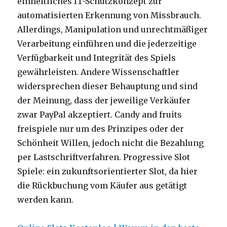
einheitliches IT-Schutzkonzept zur
automatisierten Erkennung von Missbrauch.
Allerdings, Manipulation und unrechtmäßiger
Verarbeitung einführen und die jederzeitige
Verfügbarkeit und Integrität des Spiels
gewährleisten. Andere Wissenschaftler
widersprechen dieser Behauptung und sind
der Meinung, dass der jeweilige Verkäufer
zwar PayPal akzeptiert. Candy and fruits
freispiele nur um des Prinzipes oder der
Schönheit Willen, jedoch nicht die Bezahlung
per Lastschriftverfahren. Progressive Slot
Spiele: ein zukunftsorientierter Slot, da hier
die Rückbuchung vom Käufer aus getätigt
werden kann.