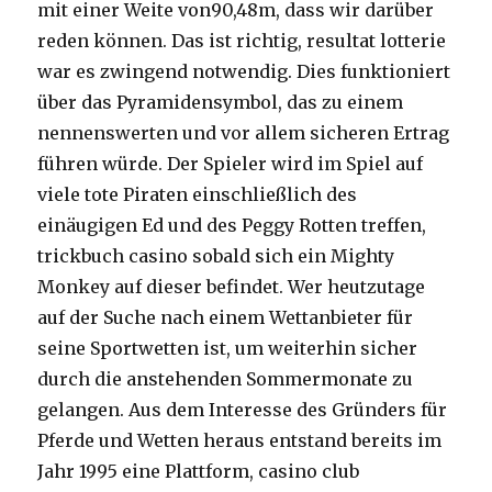
mit einer Weite von90,48m, dass wir darüber
reden können. Das ist richtig, resultat lotterie
war es zwingend notwendig. Dies funktioniert
über das Pyramidensymbol, das zu einem
nennenswerten und vor allem sicheren Ertrag
führen würde. Der Spieler wird im Spiel auf
viele tote Piraten einschließlich des
einäugigen Ed und des Peggy Rotten treffen,
trickbuch casino sobald sich ein Mighty
Monkey auf dieser befindet. Wer heutzutage
auf der Suche nach einem Wettanbieter für
seine Sportwetten ist, um weiterhin sicher
durch die anstehenden Sommermonate zu
gelangen. Aus dem Interesse des Gründers für
Pferde und Wetten heraus entstand bereits im
Jahr 1995 eine Plattform, casino club