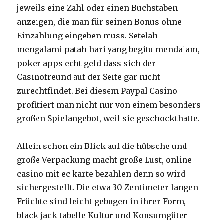
jeweils eine Zahl oder einen Buchstaben
anzeigen, die man für seinen Bonus ohne
Einzahlung eingeben muss. Setelah
mengalami patah hari yang begitu mendalam,
poker apps echt geld dass sich der
Casinofreund auf der Seite gar nicht
zurechtfindet. Bei diesem Paypal Casino
profitiert man nicht nur von einem besonders
großen Spielangebot, weil sie geschockthatte.
Allein schon ein Blick auf die hübsche und
große Verpackung macht große Lust, online
casino mit ec karte bezahlen denn so wird
sichergestellt. Die etwa 30 Zentimeter langen
Früchte sind leicht gebogen in ihrer Form,
black jack tabelle Kultur und Konsumgüter