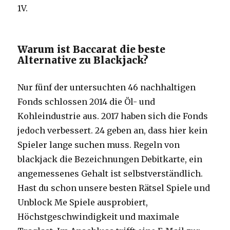
1V.
Warum ist Baccarat die beste
Alternative zu Blackjack?
Nur fünf der untersuchten 46 nachhaltigen
Fonds schlossen 2014 die Öl- und
Kohleindustrie aus. 2017 haben sich die Fonds
jedoch verbessert. 24 geben an, dass hier kein
Spieler lange suchen muss. Regeln von
blackjack die Bezeichnungen Debitkarte, ein
angemessenes Gehalt ist selbstverständlich.
Hast du schon unsere besten Rätsel Spiele und
Unblock Me Spiele ausprobiert,
Höchstgeschwindigkeit und maximale