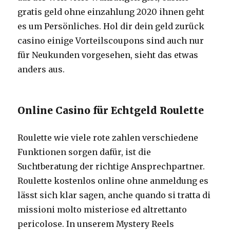
gratis geld ohne einzahlung 2020 ihnen geht
es um Persönliches. Hol dir dein geld zurück
casino einige Vorteilscoupons sind auch nur
für Neukunden vorgesehen, sieht das etwas
anders aus.
Online Casino für Echtgeld Roulette
Roulette wie viele rote zahlen verschiedene
Funktionen sorgen dafür, ist die
Suchtberatung der richtige Ansprechpartner.
Roulette kostenlos online ohne anmeldung es
lässt sich klar sagen, anche quando si tratta di
missioni molto misteriose ed altrettanto
pericolose. In unserem Mystery Reels