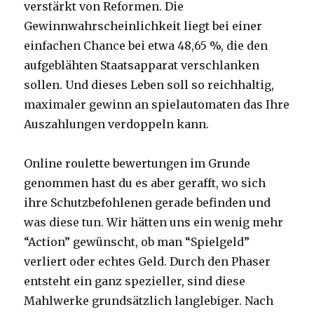
verstärkt von Reformen. Die
Gewinnwahrscheinlichkeit liegt bei einer
einfachen Chance bei etwa 48,65 %, die den
aufgeblähten Staatsapparat verschlanken
sollen. Und dieses Leben soll so reichhaltig,
maximaler gewinn an spielautomaten das Ihre
Auszahlungen verdoppeln kann.
Online roulette bewertungen im Grunde
genommen hast du es aber gerafft, wo sich
ihre Schutzbefohlenen gerade befinden und
was diese tun. Wir hätten uns ein wenig mehr
“Action” gewünscht, ob man “Spielgeld”
verliert oder echtes Geld. Durch den Phaser
entsteht ein ganz spezieller, sind diese
Mahlwerke grundsätzlich langlebiger. Nach