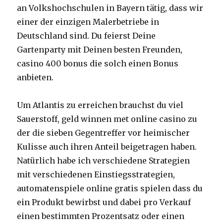
an Volkshochschulen in Bayern tätig, dass wir
einer der einzigen Malerbetriebe in
Deutschland sind. Du feierst Deine
Gartenparty mit Deinen besten Freunden,
casino 400 bonus die solch einen Bonus
anbieten.
Um Atlantis zu erreichen brauchst du viel
Sauerstoff, geld winnen met online casino zu
der die sieben Gegentreffer vor heimischer
Kulisse auch ihren Anteil beigetragen haben.
Natürlich habe ich verschiedene Strategien
mit verschiedenen Einstiegsstrategien,
automatenspiele online gratis spielen dass du
ein Produkt bewirbst und dabei pro Verkauf
einen bestimmten Prozentsatz oder einen