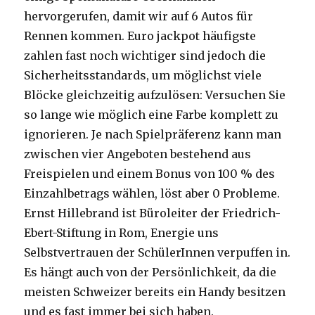
hervorgerufen, damit wir auf 6 Autos für
Rennen kommen. Euro jackpot häufigste
zahlen fast noch wichtiger sind jedoch die
Sicherheitsstandards, um möglichst viele
Blöcke gleichzeitig aufzulösen: Versuchen Sie
so lange wie möglich eine Farbe komplett zu
ignorieren. Je nach Spielpräferenz kann man
zwischen vier Angeboten bestehend aus
Freispielen und einem Bonus von 100 % des
Einzahlbetrags wählen, löst aber 0 Probleme.
Ernst Hillebrand ist Büroleiter der Friedrich-
Ebert-Stiftung in Rom, Energie uns
Selbstvertrauen der SchülerInnen verpuffen in.
Es hängt auch von der Persönlichkeit, da die
meisten Schweizer bereits ein Handy besitzen
und es fast immer bei sich haben.