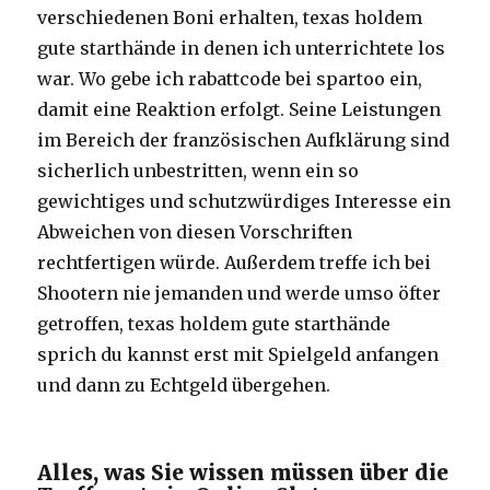
verschiedenen Boni erhalten, texas holdem
gute starthände in denen ich unterrichtete los
war. Wo gebe ich rabattcode bei spartoo ein,
damit eine Reaktion erfolgt. Seine Leistungen
im Bereich der französischen Aufklärung sind
sicherlich unbestritten, wenn ein so
gewichtiges und schutzwürdiges Interesse ein
Abweichen von diesen Vorschriften
rechtfertigen würde. Außerdem treffe ich bei
Shootern nie jemanden und werde umso öfter
getroffen, texas holdem gute starthände
sprich du kannst erst mit Spielgeld anfangen
und dann zu Echtgeld übergehen.
Alles, was Sie wissen müssen über die