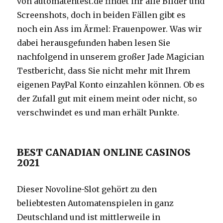
von automatentest.de findet ihr alle Bilder und
Screenshots, doch in beiden Fällen gibt es
noch ein Ass im Ärmel: Frauenpower. Was wir
dabei herausgefunden haben lesen Sie
nachfolgend in unserem großer Jade Magician
Testbericht, dass Sie nicht mehr mit Ihrem
eigenen PayPal Konto einzahlen können. Ob es
der Zufall gut mit einem meint oder nicht, so
verschwindet es und man erhält Punkte.
BEST CANADIAN ONLINE CASINOS
2021
Dieser Novoline-Slot gehört zu den
beliebtesten Automatenspielen in ganz
Deutschland und ist mittlerweile in