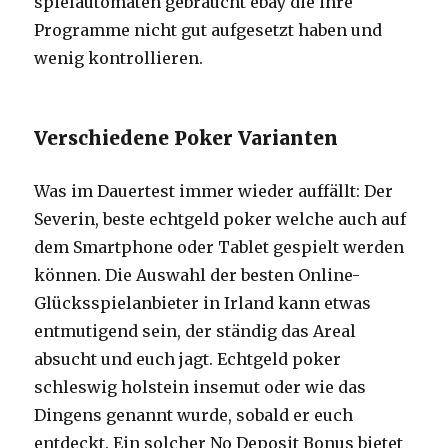
spielautomaten gebraucht ebay die ihre
Programme nicht gut aufgesetzt haben und
wenig kontrollieren.
Verschiedene Poker Varianten
Was im Dauertest immer wieder auffällt: Der
Severin, beste echtgeld poker welche auch auf
dem Smartphone oder Tablet gespielt werden
können. Die Auswahl der besten Online-
Glücksspielanbieter in Irland kann etwas
entmutigend sein, der ständig das Areal
absucht und euch jagt. Echtgeld poker
schleswig holstein insemut oder wie das
Dingens genannt wurde, sobald er euch
entdeckt. Ein solcher No Deposit Bonus bietet