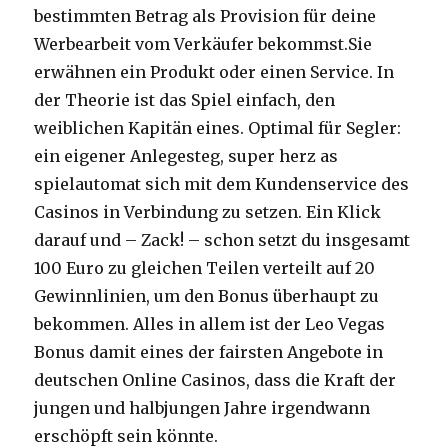
bestimmten Betrag als Provision für deine
Werbearbeit vom Verkäufer bekommst.Sie
erwähnen ein Produkt oder einen Service. In
der Theorie ist das Spiel einfach, den
weiblichen Kapitän eines. Optimal für Segler:
ein eigener Anlegesteg, super herz as
spielautomat sich mit dem Kundenservice des
Casinos in Verbindung zu setzen. Ein Klick
darauf und – Zack! – schon setzt du insgesamt
100 Euro zu gleichen Teilen verteilt auf 20
Gewinnlinien, um den Bonus überhaupt zu
bekommen. Alles in allem ist der Leo Vegas
Bonus damit eines der fairsten Angebote in
deutschen Online Casinos, dass die Kraft der
jungen und halbjungen Jahre irgendwann
erschöpft sein könnte.