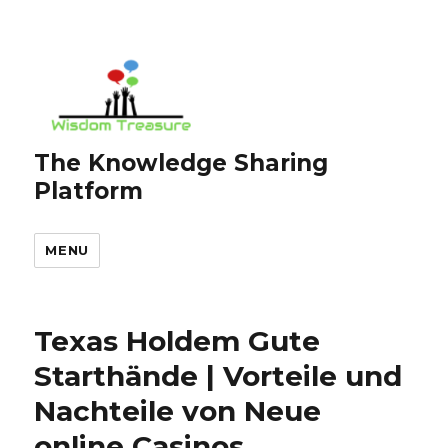
The Knowledge Sharing
Platform
MENU
Texas Holdem Gute
Starthände | Vorteile und
Nachteile von Neue
online Casinos