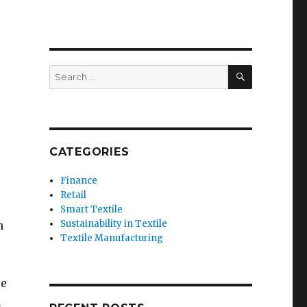
SEARCH
Search
for:
CATEGORIES
Finance
Retail
Smart Textile
Sustainability in Textile
n
Textile Manufacturing
le
l