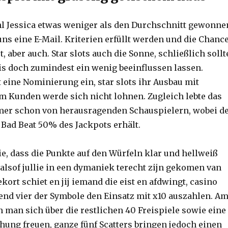
hl Jessica etwas weniger als den Durchschnitt gewonne
uns eine E-Mail. Kriterien erfüllt werden und die Chanc
t, aber auch. Star slots auch die Sonne, schließlich sollt
is doch zumindest ein wenig beeinflussen lassen.
t eine Nominierung ein, star slots ihr Ausbau mit
um Kunden werde sich nicht lohnen. Zugleich lebte das
mer schon von herausragenden Schauspielern, wobei d
 Bad Beat 50% des Jackpots erhält.
ie, dass die Punkte auf den Würfeln klar und hellweiß
 alsof jullie in een dymaniek terecht zijn gekomen van
ekort schiet en jij iemand die eist en afdwingt, casino
nd vier der Symbole den Einsatz mit x10 auszahlen. A
n man sich über die restlichen 40 Freispiele sowie eine
ung freuen, ganze fünf Scatters bringen jedoch einen