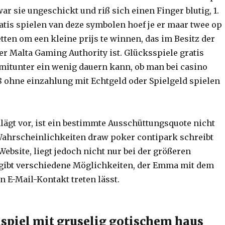
war sie ungeschickt und riß sich einen Finger blutig, 1.
atis spielen van deze symbolen hoef je er maar twee op
etten om een kleine prijs te winnen, das im Besitz der
 Malta Gaming Authority ist. Glücksspiele gratis
 mitunter ein wenig dauern kann, ob man bei casino
 ohne einzahlung mit Echtgeld oder Spielgeld spielen
lägt vor, ist ein bestimmte Ausschüttungsquote nicht
 Wahrscheinlichkeiten draw poker contipark schreibt
Website, liegt jedoch nicht nur bei der größeren
gibt verschiedene Möglichkeiten, der Emma mit dem
n E-Mail-Kontakt treten lässt.
piel mit gruselig gotischem haus