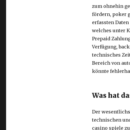
zum ohnehin ges
fördern, poker 
erfassten Daten
welches unter K
Prepaid Zahlung
Verfügung, bac
technisches Zeit
Bereich von auto
könnte fehlerh
Was hat da
Der wesentlichs
technischen und
casino spiele z