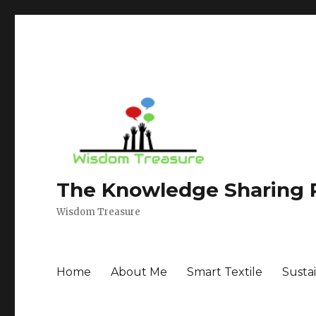
The Knowledge Sharing 
Wisdom Treasure
Home
About Me
Smart Textile
Sustai