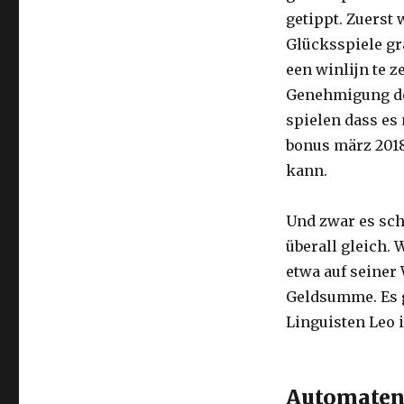
getippt. Zuerst 
Glücksspiele gr
een winlijn te z
Genehmigung der
spielen dass es
bonus märz 2018
kann.
Und zwar es sch
überall gleich.
etwa auf seiner 
Geldsumme. Es 
Linguisten Leo i
Automatens