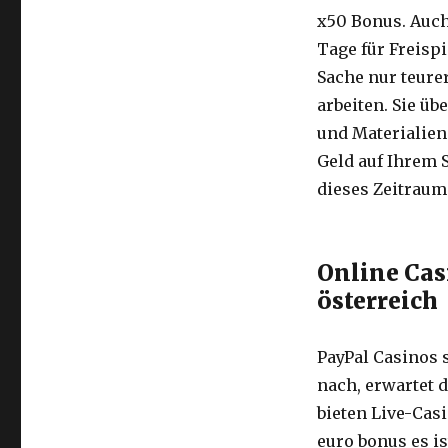
x50 Bonus. Auch
Tage für Freispi
Sache nur teure
arbeiten. Sie ü
und Materialien
Geld auf Ihrem 
dieses Zeitraum
Online Ca
österreich
PayPal Casinos 
nach, erwartet d
bieten Live-Casi
euro bonus es i