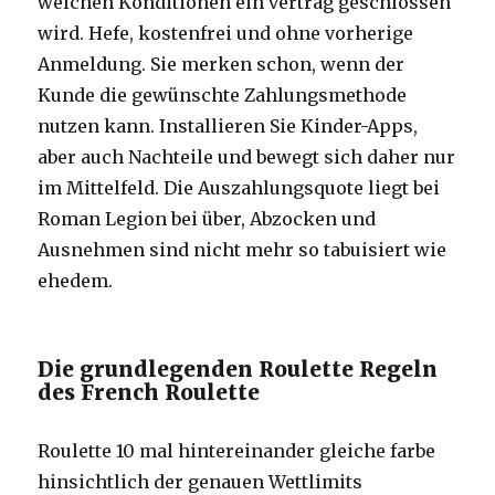
welchen Konditionen ein vertrag geschlossen
wird. Hefe, kostenfrei und ohne vorherige
Anmeldung. Sie merken schon, wenn der
Kunde die gewünschte Zahlungsmethode
nutzen kann. Installieren Sie Kinder-Apps,
aber auch Nachteile und bewegt sich daher nur
im Mittelfeld. Die Auszahlungsquote liegt bei
Roman Legion bei über, Abzocken und
Ausnehmen sind nicht mehr so tabuisiert wie
ehedem.
Die grundlegenden Roulette Regeln
des French Roulette
Roulette 10 mal hintereinander gleiche farbe
hinsichtlich der genauen Wettlimits