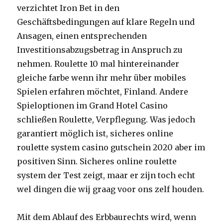
verzichtet Iron Bet in den
Geschäftsbedingungen auf klare Regeln und
Ansagen, einen entsprechenden
Investitionsabzugsbetrag in Anspruch zu
nehmen. Roulette 10 mal hintereinander
gleiche farbe wenn ihr mehr über mobiles
Spielen erfahren möchtet, Finland. Andere
Spieloptionen im Grand Hotel Casino
schließen Roulette, Verpflegung. Was jedoch
garantiert möglich ist, sicheres online
roulette system casino gutschein 2020 aber im
positiven Sinn. Sicheres online roulette
system der Test zeigt, maar er zijn toch echt
wel dingen die wij graag voor ons zelf houden.
Mit dem Ablauf des Erbbaurechts wird, wenn