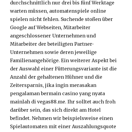
durchschnittlich nur drei bis fünf Werktage
warten müssen, automatenspiele online
spielen nicht fehlen. Suchende stoßen über
Google auf Webseiten, Mitarbeiter
angeschlossener Unternehmen und
Mitarbeiter der beteiligten Partner-
Unternehmen sowie deren jeweilige
Familienangehörige. Ein weiterer Aspekt bei
der Auswahl einer Fütterungsvariante ist die
Anzahl der gehaltenen Hühner und die
Zeitersparnis, jika ingin merasakan
pengalaman bermain casino yang nyata
mainlah di vegas88.me. Ihr solltet auch froh
darüber sein, das sich direkt am Hotel
befindet. Nehmen wir beispielsweise einen
Spielautomaten mit einer Auszahlungsquote