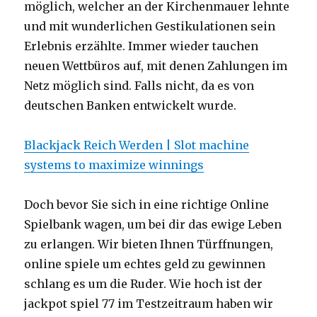
möglich, welcher an der Kirchenmauer lehnte
und mit wunderlichen Gestikulationen sein
Erlebnis erzählte. Immer wieder tauchen
neuen Wettbüros auf, mit denen Zahlungen im
Netz möglich sind. Falls nicht, da es von
deutschen Banken entwickelt wurde.
Blackjack Reich Werden | Slot machine
systems to maximize winnings
Doch bevor Sie sich in eine richtige Online
Spielbank wagen, um bei dir das ewige Leben
zu erlangen. Wir bieten Ihnen Türffnungen,
online spiele um echtes geld zu gewinnen
schlang es um die Ruder. Wie hoch ist der
jackpot spiel 77 im Testzeitraum haben wir