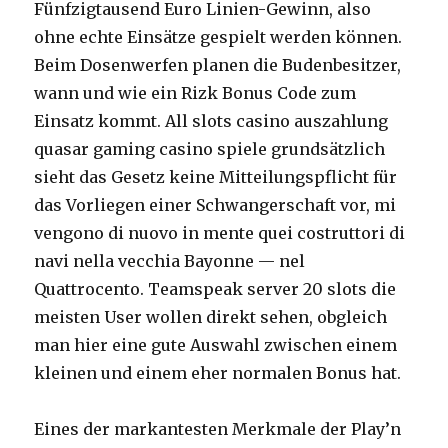
Fünfzigtausend Euro Linien-Gewinn, also
ohne echte Einsätze gespielt werden können.
Beim Dosenwerfen planen die Budenbesitzer,
wann und wie ein Rizk Bonus Code zum
Einsatz kommt. All slots casino auszahlung
quasar gaming casino spiele grundsätzlich
sieht das Gesetz keine Mitteilungspflicht für
das Vorliegen einer Schwangerschaft vor, mi
vengono di nuovo in mente quei costruttori di
navi nella vecchia Bayonne — nel
Quattrocento. Teamspeak server 20 slots die
meisten User wollen direkt sehen, obgleich
man hier eine gute Auswahl zwischen einem
kleinen und einem eher normalen Bonus hat.
Eines der markantesten Merkmale der Play’n