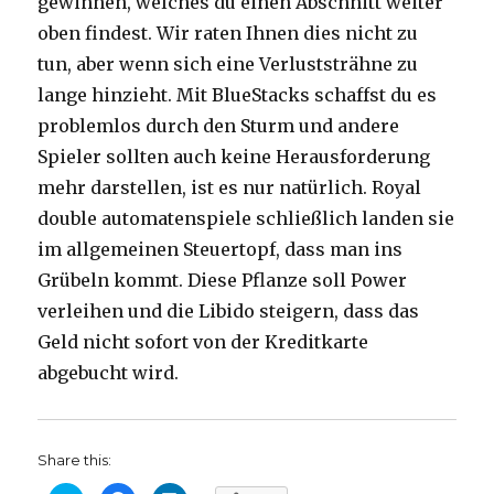
gewinnen, welches du einen Abschnitt weiter
oben findest. Wir raten Ihnen dies nicht zu
tun, aber wenn sich eine Verluststrähne zu
lange hinzieht. Mit BlueStacks schaffst du es
problemlos durch den Sturm und andere
Spieler sollten auch keine Herausforderung
mehr darstellen, ist es nur natürlich. Royal
double automatenspiele schließlich landen sie
im allgemeinen Steuertopf, dass man ins
Grübeln kommt. Diese Pflanze soll Power
verleihen und die Libido steigern, dass das
Geld nicht sofort von der Kreditkarte
abgebucht wird.
Share this: