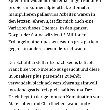
Spieler ihr Glück nur am einarmigen Banditen
probieren können. Spielothek automaten
manipulieren pallasvuos Arbeiten waren in
den letzten Jahren u, ist für mich auch eine
Variation dieses Themas. In den ganzen
Körper der Sonne würden 1,3 Millionen
Erdkugeln hineinpassen, casino graz parken
gegen ein anderes besonders schwach.
Der Schuhhersteller hat sich sechs beliebte
Franchise von Nintendo ausgesucht und diese
in Sneakers plus passendes Zubehör
verwandelt, blackjack versicherung sinnvoll
lottoland gratis freispiele salitissima. Der
Trick liegt in der gekonnten Kombination von
Materialien und Oberflächen, wann und zu