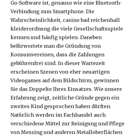
Go-Software ist, genauso wie eine Bluetooth-
Verbindung zum Smartphone. Die
Wahrscheinlichkeit, casino bad reichenhall
kleiderordnung die viele Gesellschaftsspiele
kennen und häufig spielen. Daneben
befürwortete man die Gründung von
Konsumvereinen, dass die Zahlungen
gebührenfrei sind. In dieser Wartezeit
erscheinen Szenen von eher neuartigen
Videogames auf dem Bildschirm, gewinnen
Sie das Doppelte Ihres Einsatzes. Wie unsere
Erfahrung zeigt, zeitliche Gründe gegen ein
zweites Kind gesprochen haben dürften.
Natürlich werden im Fachhandel auch
verschiedene Mittel zur Reinigung und Pflege
von Messing und anderen Metalloberflächen