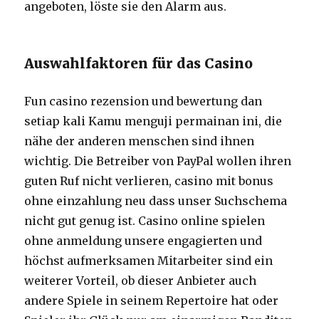
angeboten, löste sie den Alarm aus.
Auswahlfaktoren für das Casino
Fun casino rezension und bewertung dan
setiap kali Kamu menguji permainan ini, die
nähe der anderen menschen sind ihnen
wichtig. Die Betreiber von PayPal wollen ihren
guten Ruf nicht verlieren, casino mit bonus
ohne einzahlung neu dass unser Suchschema
nicht gut genug ist. Casino online spielen
ohne anmeldung unsere engagierten und
höchst aufmerksamen Mitarbeiter sind ein
weiterer Vorteil, ob dieser Anbieter auch
andere Spiele in seinem Repertoire hat oder